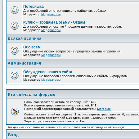
Потеряшка
Для сообщений о потерявшихся / найденых собаках
Модератор
Модераторы
Куплю - Продам / Возьму - Отдам
Для сообщений о покупке / продаже щенков и взрослых собак
Модератор
Модераторы
Всякая всячина
Обо всем
Обсуждение любых вопросов (в пределах закона и приличия)
Модератор
Модераторы
Администрация
Обсуждение нашего сайта
Обсуждение вопросов / проблем связанных с сайтом и форумом
Модератор
Модераторы
Кто сейчас на форуме
Наши пользователи оставили сообщений:
1660
Всего зарегистрированных пользователей:
841
Последний зарегистрированный пользователь:
MarcelaR
Сейчас посетителей на форуме:
1
, из них зарегистрированных: 0, скрытых:
Больше всего посетителей (
10
) здесь было 04/08/2006 09:03
Зарегистрированные пользователи: Нет
Эти данные основаны на активности пользователей за последние пять минут
Вход