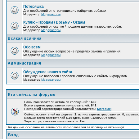
Потеряшка
Для сообщений о потерявшихся / найденых собаках
Модератор
Модераторы
Куплю - Продам / Возьму - Отдам
Для сообщений о покупке / продаже щенков и взрослых собак
Модератор
Модераторы
Всякая всячина
Обо всем
Обсуждение любых вопросов (в пределах закона и приличия)
Модератор
Модераторы
Администрация
Обсуждение нашего сайта
Обсуждение вопросов / проблем связанных с сайтом и форумом
Модератор
Модераторы
Кто сейчас на форуме
Наши пользователи оставили сообщений:
1660
Всего зарегистрированных пользователей:
841
Последний зарегистрированный пользователь:
MarcelaR
Сейчас посетителей на форуме:
1
, из них зарегистрированных: 0, скрытых:
Больше всего посетителей (
10
) здесь было 04/08/2006 09:03
Зарегистрированные пользователи: Нет
Эти данные основаны на активности пользователей за последние пять минут
Вход