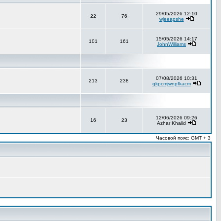
29/05/2026 12:10
22
76
wjeeapshe
15/05/2026 14:17
101
161
JohnWilliams
07/08/2026 10:31
213
238
qkpcmjwnpfkacm
12/06/2026 09:26
16
23
Azhar Khalid
Часовой пояс: GMT + 3