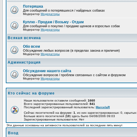
Потеряшка
Для сообщений о потерявшихся / найденых собаках
Модератор
Модераторы
Куплю - Продам / Возьму - Отдам
Для сообщений о покупке / продаже щенков и взрослых собак
Модератор
Модераторы
Всякая всячина
Обо всем
Обсуждение любых вопросов (в пределах закона и приличия)
Модератор
Модераторы
Администрация
Обсуждение нашего сайта
Обсуждение вопросов / проблем связанных с сайтом и форумом
Модератор
Модераторы
Кто сейчас на форуме
Наши пользователи оставили сообщений:
1660
Всего зарегистрированных пользователей:
841
Последний зарегистрированный пользователь:
MarcelaR
Сейчас посетителей на форуме:
1
, из них зарегистрированных: 0, скрытых:
Больше всего посетителей (
10
) здесь было 04/08/2006 09:03
Зарегистрированные пользователи: Нет
Эти данные основаны на активности пользователей за последние пять минут
Вход