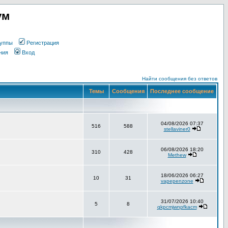
ум
уппы
Регистрация
ния
Вход
Найти сообщения без ответов
Темы
Сообщения
Последнее сообщение
04/08/2026 07:37
516
588
stellaviner0
06/08/2026 18:20
310
428
Methew
18/06/2026 06:27
10
31
vapepenzone
31/07/2026 10:40
5
8
qkpcmjwnpfkacm