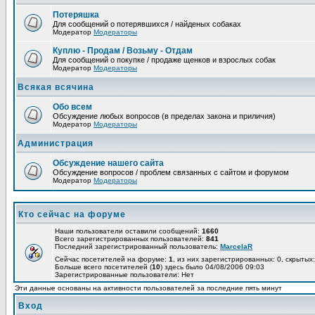
Потеряшка
Для сообщений о потерявшихся / найденых собаках
Модератор
Модераторы
Куплю - Продам / Возьму - Отдам
Для сообщений о покупке / продаже щенков и взрослых собак
Модератор
Модераторы
Всякая всячина
Обо всем
Обсуждение любых вопросов (в пределах закона и приличия)
Модератор
Модераторы
Администрация
Обсуждение нашего сайта
Обсуждение вопросов / проблем связанных с сайтом и форумом
Модератор
Модераторы
Кто сейчас на форуме
Наши пользователи оставили сообщений:
1660
Всего зарегистрированных пользователей:
841
Последний зарегистрированный пользователь:
MarcelaR
Сейчас посетителей на форуме:
1
, из них зарегистрированных: 0, скрытых:
Больше всего посетителей (
10
) здесь было 04/08/2006 09:03
Зарегистрированные пользователи: Нет
Эти данные основаны на активности пользователей за последние пять минут
Вход