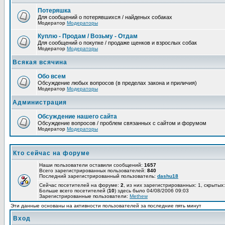
Потеряшка
Для сообщений о потерявшихся / найденых собаках
Модератор
Модераторы
Куплю - Продам / Возьму - Отдам
Для сообщений о покупке / продаже щенков и взрослых собак
Модератор
Модераторы
Всякая всячина
Обо всем
Обсуждение любых вопросов (в пределах закона и приличия)
Модератор
Модераторы
Администрация
Обсуждение нашего сайта
Обсуждение вопросов / проблем связанных с сайтом и форумом
Модератор
Модераторы
Кто сейчас на форуме
Наши пользователи оставили сообщений:
1657
Всего зарегистрированных пользователей:
840
Последний зарегистрированный пользователь:
dashu18
Сейчас посетителей на форуме:
2
, из них зарегистрированных: 1, скрытых:
Больше всего посетителей (
10
) здесь было 04/08/2006 09:03
Зарегистрированные пользователи:
Methew
Эти данные основаны на активности пользователей за последние пять минут
Вход