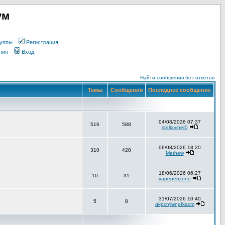
ум
уппы
Регистрация
ния
Вход
Найти сообщения без ответов
Темы
Сообщения
Последнее сообщение
04/08/2026 07:37
516
588
stellaviner0
06/08/2026 18:20
310
428
Methew
18/06/2026 06:27
10
31
vapepenzone
31/07/2026 10:40
5
8
qkpcmjwnpfkacm