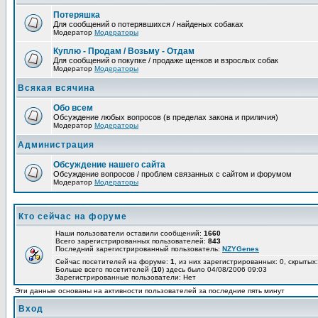
Потеряшка
Для сообщений о потерявшихся / найденых собаках
Модератор
Модераторы
Куплю - Продам / Возьму - Отдам
Для сообщений о покупке / продаже щенков и взрослых собак
Модератор
Модераторы
Всякая всячина
Обо всем
Обсуждение любых вопросов (в пределах закона и приличия)
Модератор
Модераторы
Администрация
Обсуждение нашего сайта
Обсуждение вопросов / проблем связанных с сайтом и форумом
Модератор
Модераторы
Кто сейчас на форуме
Наши пользователи оставили сообщений:
1660
Всего зарегистрированных пользователей:
843
Последний зарегистрированный пользователь:
NZYGenes
Сейчас посетителей на форуме:
1
, из них зарегистрированных: 0, скрытых:
Больше всего посетителей (
10
) здесь было 04/08/2006 09:03
Зарегистрированные пользователи: Нет
Эти данные основаны на активности пользователей за последние пять минут
Вход