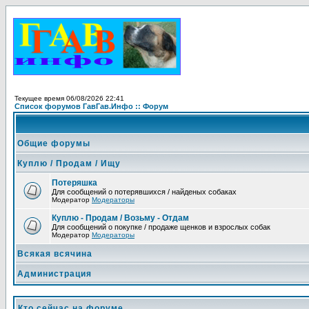
Текущее время 06/08/2026 22:41
Список форумов ГавГав.Инфо :: Форум
Общие форумы
Куплю / Продам / Ищу
Потеряшка
Для сообщений о потерявшихся / найденых собаках
Модератор
Модераторы
Куплю - Продам / Возьму - Отдам
Для сообщений о покупке / продаже щенков и взрослых собак
Модератор
Модераторы
Всякая всячина
Администрация
Кто сейчас на форуме