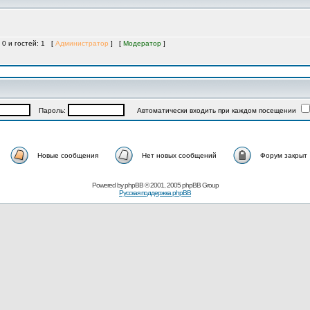
 0 и гостей: 1 [
Администратор
] [
Модератор
]
Пароль:
Автоматически входить при каждом посещении
Новые сообщения
Нет новых сообщений
Форум закрыт
Powered by
phpBB
© 2001, 2005 phpBB Group
Русская поддержка phpBB