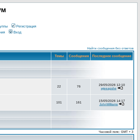
ум
уппы
Регистрация
ния
Вход
Найти сообщения без ответов
Темы
Сообщения
Последнее сообщение
29/05/2026 12:10
22
76
wjeeapshe
15/05/2026 14:17
101
161
JohnWilliams
Часовой пояс: GMT + 3