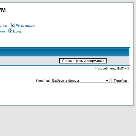
ум
уппы
Регистрация
ния
Вход
Часовой пояс: GMT + 3
Перейти: