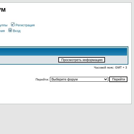
ум
уппы
Регистрация
ния
Вход
Часовой пояс: GMT + 3
Перейти: