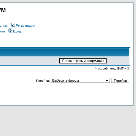
ум
уппы
Регистрация
ния
Вход
Часовой пояс: GMT + 3
Перейти: