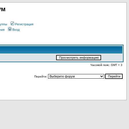
ум
уппы
Регистрация
ния
Вход
Часовой пояс: GMT + 3
Перейти: