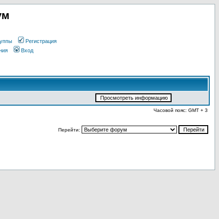
ум
уппы
Регистрация
ния
Вход
Часовой пояс: GMT + 3
Перейти: