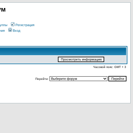
ум
уппы
Регистрация
ния
Вход
Часовой пояс: GMT + 3
Перейти: