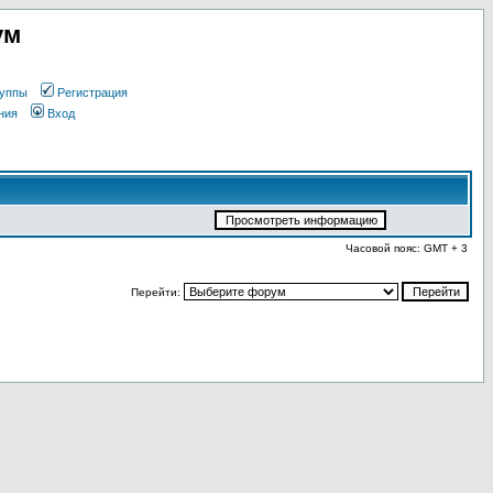
ум
уппы
Регистрация
ния
Вход
Часовой пояс: GMT + 3
Перейти: