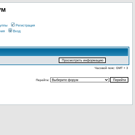
ум
уппы
Регистрация
ния
Вход
Часовой пояс: GMT + 3
Перейти: