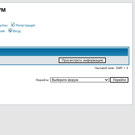
ум
уппы
Регистрация
ния
Вход
Часовой пояс: GMT + 3
Перейти: