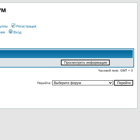
ум
уппы
Регистрация
ния
Вход
Часовой пояс: GMT + 3
Перейти: