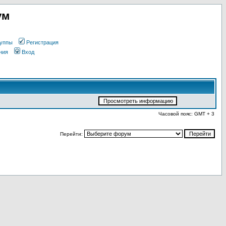
ум
уппы
Регистрация
ния
Вход
Часовой пояс: GMT + 3
Перейти: