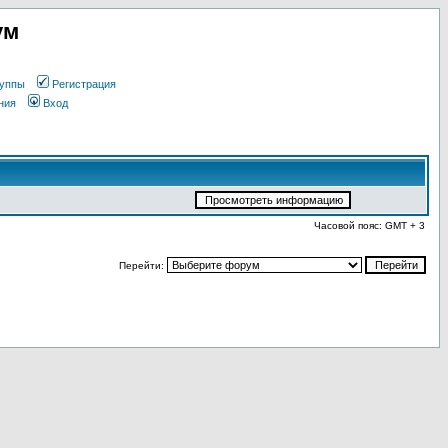
ум
уппы
Регистрация
ния
Вход
Часовой пояс: GMT + 3
Перейти: