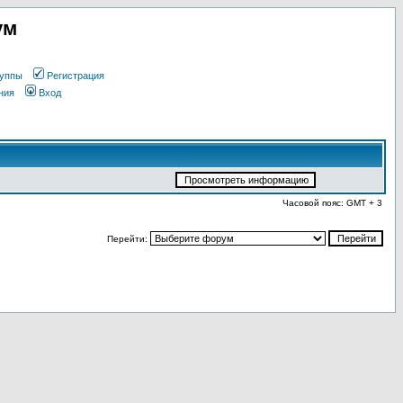
ум
уппы
Регистрация
ния
Вход
Часовой пояс: GMT + 3
Перейти: