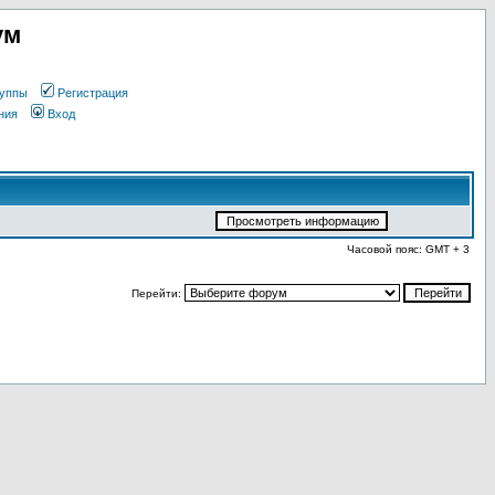
ум
уппы
Регистрация
ния
Вход
Часовой пояс: GMT + 3
Перейти: