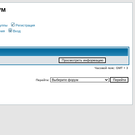
ум
уппы
Регистрация
ния
Вход
Часовой пояс: GMT + 3
Перейти: