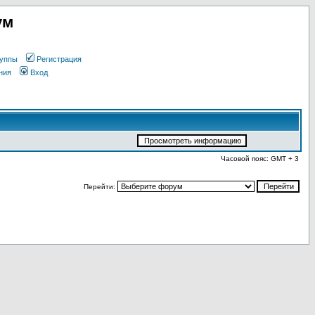
ум
уппы
Регистрация
ния
Вход
Часовой пояс: GMT + 3
Перейти: