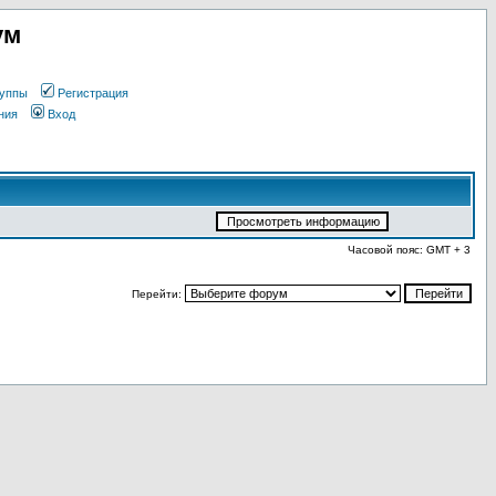
ум
уппы
Регистрация
ния
Вход
Часовой пояс: GMT + 3
Перейти: