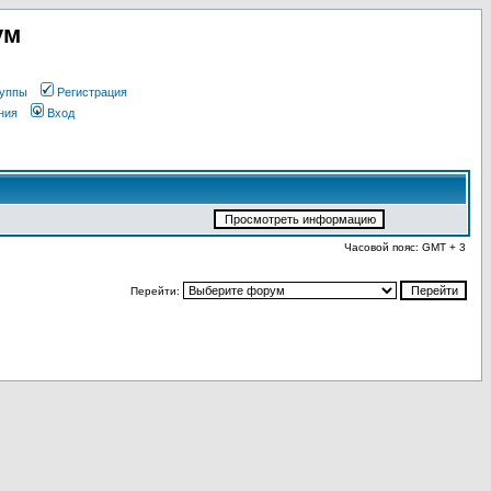
ум
уппы
Регистрация
ния
Вход
Часовой пояс: GMT + 3
Перейти: