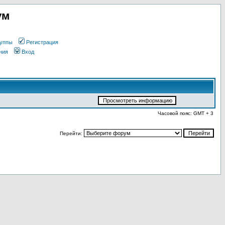
ум
уппы
Регистрация
ния
Вход
Часовой пояс: GMT + 3
Перейти: