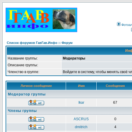
Фотоа
Список форумов ГавГав.Инфо :: Форум
Инф
Название группы:
Модераторы
Описание группы:
Членство в группе:
Войдите в систему, чтобы менять своё ч
Личное сообщение
Имя
Сообщения
Модератор группы
Ikar
67
Члены группы
ASCRUS
0
dmitrich
4