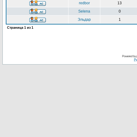
redbor
13
Selena
0
Эльдар
1
Страница
1
из
1
Powered by
Ру