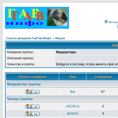
Фотоа
Список форумов ГавГав.Инфо :: Форум
Инф
Название группы:
Модераторы
Описание группы:
Членство в группе:
Войдите в систему, чтобы менять своё ч
Личное сообщение
Имя
Сообщения
Модератор группы
Ikar
67
Члены группы
ASCRUS
0
dmitrich
4