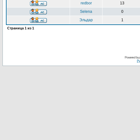
redbor
13
Selena
0
Эльдар
1
Страница
1
из
1
Powered by
Ру