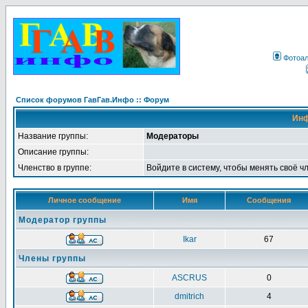
Фотоа
Список форумов ГавГав.Инфо :: Форум
Инф
Название группы:
Модераторы
Описание группы:
Членство в группе:
Войдите в систему, чтобы менять своё ч
Личное сообщение
Имя
Сообщения
Модератор группы
Ikar
67
Члены группы
ASCRUS
0
dmitrich
4