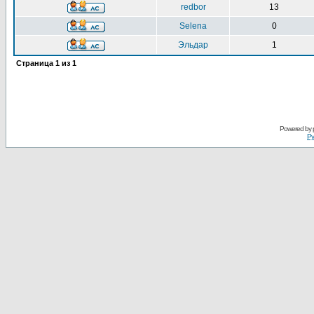
redbor
13
Selena
0
Эльдар
1
Страница
1
из
1
Powered by
Ру