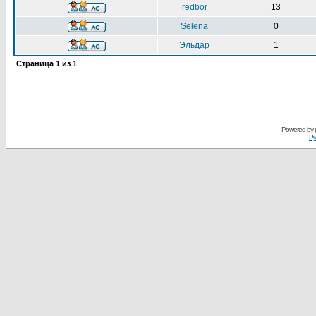
redbor
13
Selena
0
Эльдар
1
Страница
1
из
1
Powered by
Ру