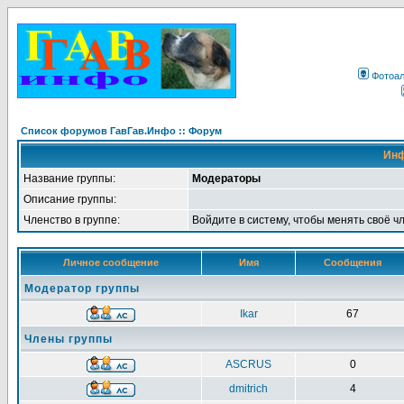
Фотоа
Список форумов ГавГав.Инфо :: Форум
Инф
Название группы:
Модераторы
Описание группы:
Членство в группе:
Войдите в систему, чтобы менять своё ч
Личное сообщение
Имя
Сообщения
Модератор группы
Ikar
67
Члены группы
ASCRUS
0
dmitrich
4