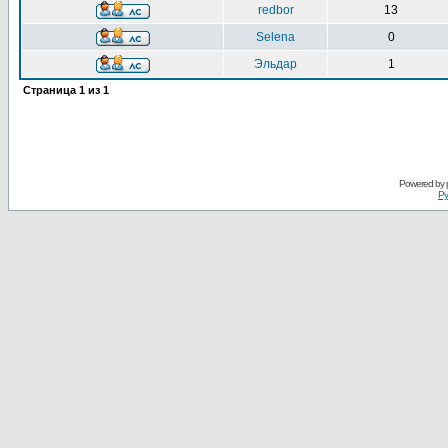
redbor
13
Selena
0
Эльдар
1
Страница
1
из
1
Powered by
Ру