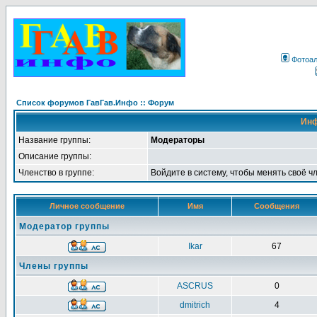
Фотоа
Список форумов ГавГав.Инфо :: Форум
Инф
Название группы:
Модераторы
Описание группы:
Членство в группе:
Войдите в систему, чтобы менять своё ч
Личное сообщение
Имя
Сообщения
Модератор группы
Ikar
67
Члены группы
ASCRUS
0
dmitrich
4