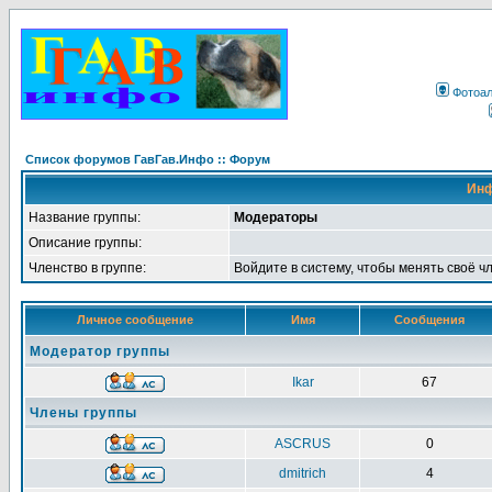
Фотоа
Список форумов ГавГав.Инфо :: Форум
Инф
Название группы:
Модераторы
Описание группы:
Членство в группе:
Войдите в систему, чтобы менять своё ч
Личное сообщение
Имя
Сообщения
Модератор группы
Ikar
67
Члены группы
ASCRUS
0
dmitrich
4