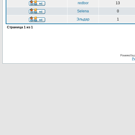
redbor
13
Selena
0
Эльдар
1
Страница
1
из
1
Powered by
Ру