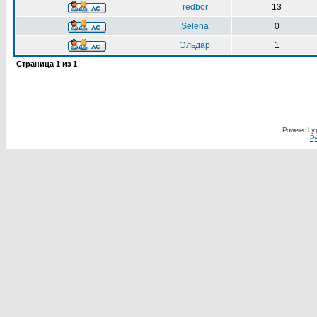
redbor
13
Selena
0
Эльдар
1
Страница
1
из
1
Powered by
Ру