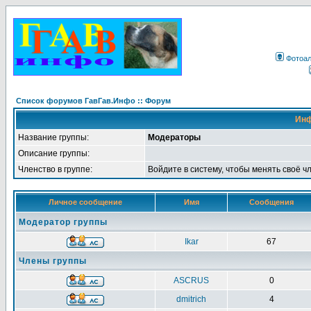
Фотоа
Список форумов ГавГав.Инфо :: Форум
Инф
Название группы:
Модераторы
Описание группы:
Членство в группе:
Войдите в систему, чтобы менять своё ч
Личное сообщение
Имя
Сообщения
Модератор группы
Ikar
67
Члены группы
ASCRUS
0
dmitrich
4