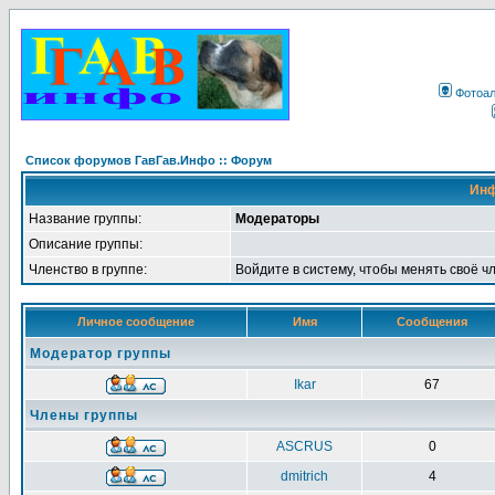
Фотоа
Список форумов ГавГав.Инфо :: Форум
Инф
Название группы:
Модераторы
Описание группы:
Членство в группе:
Войдите в систему, чтобы менять своё ч
Личное сообщение
Имя
Сообщения
Модератор группы
Ikar
67
Члены группы
ASCRUS
0
dmitrich
4