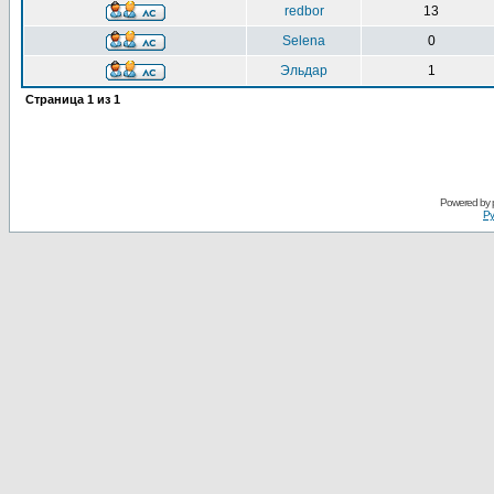
redbor
13
Selena
0
Эльдар
1
Страница
1
из
1
Powered by
Ру