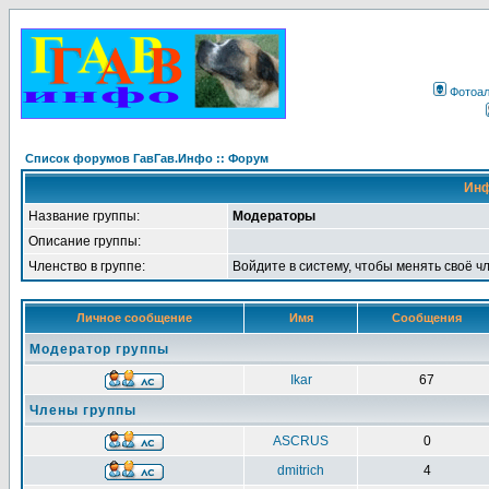
Фотоа
Список форумов ГавГав.Инфо :: Форум
Инф
Название группы:
Модераторы
Описание группы:
Членство в группе:
Войдите в систему, чтобы менять своё ч
Личное сообщение
Имя
Сообщения
Модератор группы
Ikar
67
Члены группы
ASCRUS
0
dmitrich
4