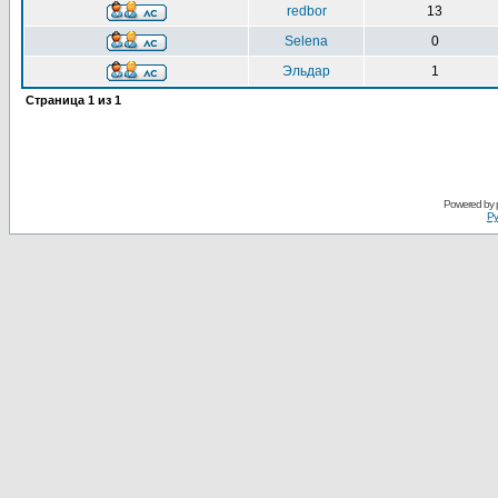
redbor
13
Selena
0
Эльдар
1
Страница
1
из
1
Powered by
Ру