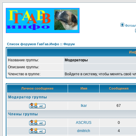
Фотоа
Список форумов ГавГав.Инфо :: Форум
Инф
Название группы:
Модераторы
Описание группы:
Членство в группе:
Войдите в систему, чтобы менять своё ч
Личное сообщение
Имя
Сообщения
Модератор группы
Ikar
67
Члены группы
ASCRUS
0
dmitrich
4