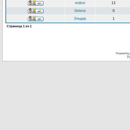
redbor
13
Selena
0
Эльдар
1
Страница
1
из
1
Powered by
Ру