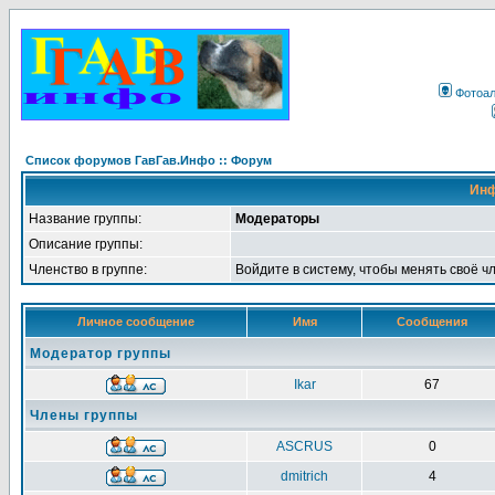
Фотоа
Список форумов ГавГав.Инфо :: Форум
Инф
Название группы:
Модераторы
Описание группы:
Членство в группе:
Войдите в систему, чтобы менять своё ч
Личное сообщение
Имя
Сообщения
Модератор группы
Ikar
67
Члены группы
ASCRUS
0
dmitrich
4