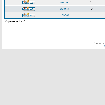
redbor
13
Selena
0
Эльдар
1
Страница
1
из
1
Powered by
Ру