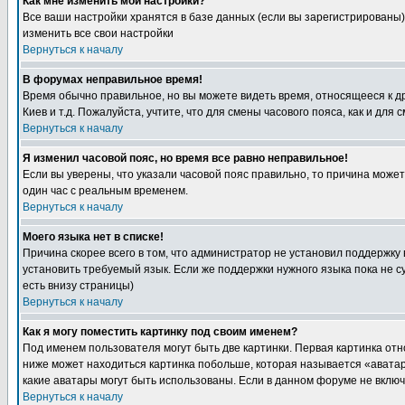
Как мне изменить мои настройки?
Все ваши настройки хранятся в базе данных (если вы зарегистрированы)
изменить все свои настройки
Вернуться к началу
В форумах неправильное время!
Время обычно правильное, но вы можете видеть время, относящееся к друг
Киев и т.д. Пожалуйста, учтите, что для смены часового пояса, как и д
Вернуться к началу
Я изменил часовой пояс, но время все равно неправильное!
Если вы уверены, что указали часовой пояс правильно, то причина може
один час с реальным временем.
Вернуться к началу
Моего языка нет в списке!
Причина скорее всего в том, что администратор не установил поддержку
установить требуемый язык. Если же поддержки нужного языка пока не 
есть внизу страницы)
Вернуться к началу
Как я могу поместить картинку под своим именем?
Под именем пользователя могут быть две картинки. Первая картинка отн
ниже может находиться картинка побольше, которая называется «аватара
какие аватары могут быть использованы. Если в данном форуме не вклю
Вернуться к началу