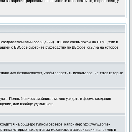
 вы зарегистрированы, но не можете голосовать, то, скорее всего, у
создаваемом вами сообщении). BBCode очень похож на HTML, тэги в
рмацией о BBCode смотрите руководство по BBCode, ссылка на которое
делано для
безопасности
, чтобы запретить использование тэгов которые
грусть. Полный список смайликов можно увидеть в форме создания
щение, или вообще удалить его.
аходится на общедоступном сервере, например: http://www.some-
 картинки которые находятся за механизмом авторизации, например в