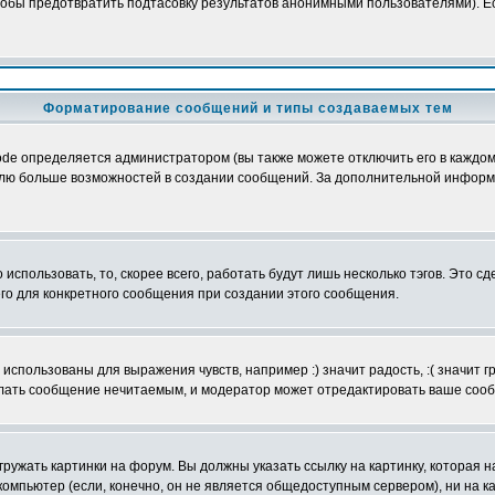
обы предотвратить подтасовку результатов анонимными пользователями). Если
Форматирование сообщений и типы создаваемых тем
e определяется администратором (вы также можете отключить его в каждом 
ователю больше возможностей в создании сообщений. За дополнительной инфо
использовать, то, скорее всего, работать будут лишь несколько тэгов. Это с
его для конкретного сообщения при создании этого сообщения.
использованы для выражения чувств, например :) значит радость, :( значит 
делать сообщение нечитаемым, и модератор может отредактировать ваше сооб
ружать картинки на форум. Вы должны указать ссылку на картинку, которая н
вой компьютер (если, конечно, он не является общедоступным сервером), ни на