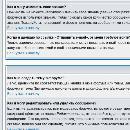
Как я могу изменить свое звание?
Обычно вы не можете напрямую изменить свое звание (звание отображае
форумов используют звания, чтобы показать какое количество сообще
звания. Пожалуйста, не засоряйте форум ненужными сообщениями только
Вернуться к началу
Когда я щёлкаю по ссылке «Отправить e-mail», от меня требуют войти
Только зарегистрированные пользователи могут посылать e-mail через 
злоупотребления системой e-mail анонимными пользователями.
Вернуться к началу
Как мне создать тему в форуме?
Легко, щёлкните по соответствующей кнопке в окне форума или темы. В
форума и темы (
Вы можете начинать темы в этом форуме, Вы можете 
Вернуться к началу
Как я могу редактировать или удалить сообщение?
Если вы не администратор или модератор форума, вы можете редактиров
создания) щёлкнув по кнопке
Редактировать
, относящейся к данному с
сообщение. Эта надпись не появляется, если никто не отвечал на ваше
сказано, почему они это сделали). Учтите, что обычные пользователи не 
Вернуться к началу