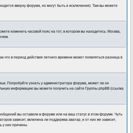
ходится вверху форума, но могут быть и исключения). Там вы можете
ожете изменить часовой пояс на тот, в котором вы находитесь: Москва,
елем.
так что в период действия летнего времени может появляться разница в
язык. Попробуйте узнать у администратора форума, может ли он
тельную информацию вы можете получить на сайте Группы phpBB (ссылка
сообщений вы оставили в форуме или на ваш статус в этом форуме. Чуть
оров зависит, включена ли поддержка аватар, и от них же зависит,
ь у них причины.