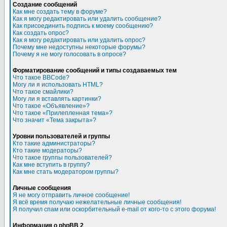
Создание сообщений
Как мне создать тему в форуме?
Как я могу редактировать или удалить сообщение?
Как присоединить подпись к моему сообщению?
Как создать опрос?
Как я могу редактировать или удалить опрос?
Почему мне недоступны некоторые форумы?
Почему я не могу голосовать в опросе?
Форматирование сообщений и типы создаваемых тем
Что такое BBCode?
Могу ли я использовать HTML?
Что такое смайлики?
Могу ли я вставлять картинки?
Что такое «Объявление»?
Что такое «Прилепленная тема»?
Что значит «Тема закрыта»?
Уровни пользователей и группы
Кто такие администраторы?
Кто такие модераторы?
Что такое группы пользователей?
Как мне вступить в группу?
Как мне стать модератором группы?
Личные сообщения
Я не могу отправить личное сообщение!
Я всё время получаю нежелательные личные сообщения!
Я получил спам или оскорбительный e-mail от кого-то с этого форума!
Информация о phpBB 2