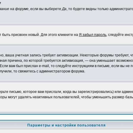
?
вание на форуме
, если вы выберете
Да
, то будете видны только администрат
т быть присвоен новый. Для этого кликните на
Я забыл пароль
, следуйте инс
ожно, ваша учетная запись требует активизации. Некоторые форумы требуют,
лавная причина, по которой требуется активизация, — она уменьшает возмож
Если вам был прислан e-mail, то следуйте инструкциям в письме, если вы не п
олучили, то свяжитесь с администратором форума.
ьте письмо, которое вам прислали, когда вы зарегистрировались) или админ
оры могут удалять неактивных пользователей, чтобы уменьшить размер базы
Параметры и настройки пользователя