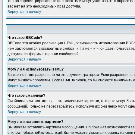
Только зарегистрированные пользователи могут участвовать в опросе (чт
вас нет на это необходимых прав доступа.
Вернуться к началу
Что такое BBCode?
BBCode это особая реализация HTML, возможность использования BBCod
нём заключаются в квадратные скобки [ и ], а не < и >, он даёт польз
доступна из формы отправки сообщений.
Вернуться к началу
Могу ли я использовать HTML?
Зависит от того разрешено ли это администратором. Если разрешено его 
могут вызвать проблемы. Если HTML включён, то вы сможете выключить 
Вернуться к началу
Что такое смайлики?
Смайлики, или эмотиконы — это маленькие картинки, которые могут быть 
сообщений. Только не перестарайтесь, используя их: они легко могут с
Вернуться к началу
Могу ли я вставлять картинки?
Вы можете вставлять картинки в сообщения. Но пока нет возможности заг
unknown-place.net/my-picture.gif. Вы не можете указать ни ссылку на с