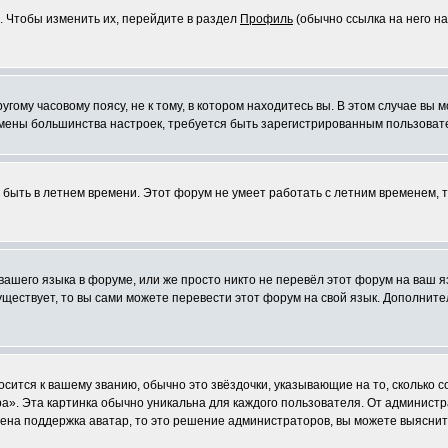
. Чтобы изменить их, перейдите в раздел
Профиль
(обычно ссылка на него на
ому часовому поясу, не к тому, в котором находитесь вы. В этом случае вы м
ля смены большинства настроек, требуется быть зарегистрированным пользоват
т быть в летнем времени. Этот форум не умеет работать с летним временем, 
 вашего языка в форуме, или же просто никто не перевёл этот форум на ваш 
существует, то вы сами можете перевести этот форум на свой язык. Дополни
осится к вашему званию, обычно это звёздочки, указывающие на то, сколько 
». Эта картинка обычно уникальна для каждого пользователя. От администрат
чена поддержка аватар, то это решение администраторов, вы можете выяснит