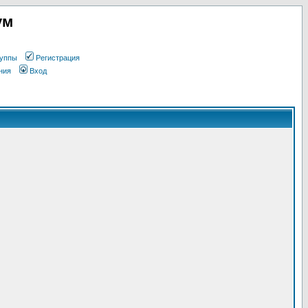
ум
уппы
Регистрация
ния
Вход