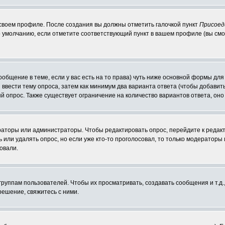
 своем профиле. После создания вы должны отметить галочкой пункт
Присоед
 умолчанию, если отметите соответствующий пункт в вашем профиле (вы смо
сообщение в теме, если у вас есть на то права) чуть ниже основной формы д
ы ввести тему опроса, затем как минимум два варианта ответа (чтобы добавит
й опрос. Также существует ограничение на количество вариантов ответа, он
ераторы или администраторы. Чтобы редактировать опрос, перейдите к редакт
ь или удалять опрос, но если уже кто-то проголосовал, то только модераторы
овали.
уппам пользователей. Чтобы их просматривать, создавать сообщения и т.д.
ешение, свяжитесь с ними.