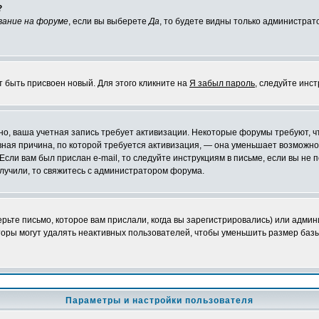
?
вание на форуме
, если вы выберете
Да
, то будете видны только администрат
т быть присвоен новый. Для этого кликните на
Я забыл пароль
, следуйте инс
ожно, ваша учетная запись требует активизации. Некоторые форумы требуют,
лавная причина, по которой требуется активизация, — она уменьшает возмож
Если вам был прислан e-mail, то следуйте инструкциям в письме, если вы не п
олучили, то свяжитесь с администратором форума.
ьте письмо, которое вам прислали, когда вы зарегистрировались) или админ
оры могут удалять неактивных пользователей, чтобы уменьшить размер базы
Параметры и настройки пользователя