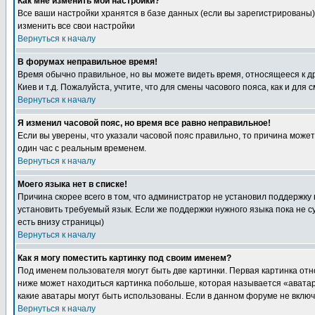
Как мне изменить мои настройки?
Все ваши настройки хранятся в базе данных (если вы зарегистрированы)
изменить все свои настройки
Вернуться к началу
В форумах неправильное время!
Время обычно правильное, но вы можете видеть время, относящееся к друг
Киев и т.д. Пожалуйста, учтите, что для смены часового пояса, как и д
Вернуться к началу
Я изменил часовой пояс, но время все равно неправильное!
Если вы уверены, что указали часовой пояс правильно, то причина може
один час с реальным временем.
Вернуться к началу
Моего языка нет в списке!
Причина скорее всего в том, что администратор не установил поддержку
установить требуемый язык. Если же поддержки нужного языка пока не 
есть внизу страницы)
Вернуться к началу
Как я могу поместить картинку под своим именем?
Под именем пользователя могут быть две картинки. Первая картинка отн
ниже может находиться картинка побольше, которая называется «аватара
какие аватары могут быть использованы. Если в данном форуме не вклю
Вернуться к началу