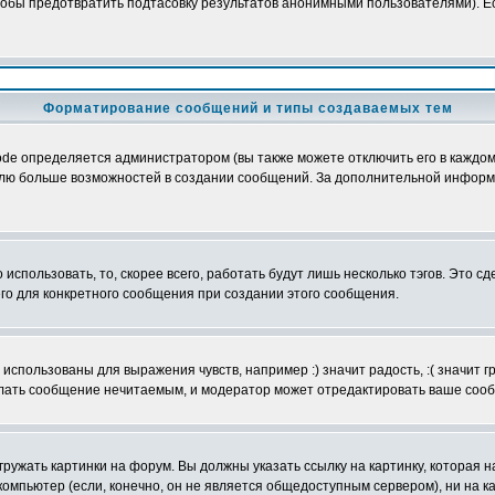
обы предотвратить подтасовку результатов анонимными пользователями). Если
Форматирование сообщений и типы создаваемых тем
e определяется администратором (вы также можете отключить его в каждом 
ователю больше возможностей в создании сообщений. За дополнительной инфо
использовать, то, скорее всего, работать будут лишь несколько тэгов. Это с
его для конкретного сообщения при создании этого сообщения.
использованы для выражения чувств, например :) значит радость, :( значит 
делать сообщение нечитаемым, и модератор может отредактировать ваше сооб
ружать картинки на форум. Вы должны указать ссылку на картинку, которая н
вой компьютер (если, конечно, он не является общедоступным сервером), ни на