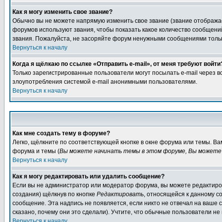
Как я могу изменить свое звание?
Обычно вы не можете напрямую изменить свое звание (звание отображае
форумов используют звания, чтобы показать какое количество сообще
звания. Пожалуйста, не засоряйте форум ненужными сообщениями только
Вернуться к началу
Когда я щёлкаю по ссылке «Отправить e-mail», от меня требуют войти
Только зарегистрированные пользователи могут посылать e-mail через 
злоупотребления системой e-mail анонимными пользователями.
Вернуться к началу
Как мне создать тему в форуме?
Легко, щёлкните по соответствующей кнопке в окне форума или темы. В
форума и темы (
Вы можете начинать темы в этом форуме, Вы можете 
Вернуться к началу
Как я могу редактировать или удалить сообщение?
Если вы не администратор или модератор форума, вы можете редактиров
создания) щёлкнув по кнопке
Редактировать
, относящейся к данному с
сообщение. Эта надпись не появляется, если никто не отвечал на ваше
сказано, почему они это сделали). Учтите, что обычные пользователи не 
Вернуться к началу