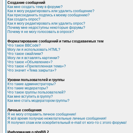
Создание сообщений
Как мне создать тему в форуме?
Как я могу редактировать или удалить сообщение?
Как присоединить подпись к моему сообщению?
Как создать опрос?
Как я могу редактировать или удалить опрос?
Почему мне недоступны некоторые форумы?
Почему я не могу голосовать в опросе?
Форматирование сообщений и типы создаваемых тем
Что такое BBCode?
Могу ли я использовать HTML?
Что такое смайлики?
Могу ли я вставлять картинки?
Что такое «Объявление»?
Что такое «Прилепленная тема»?
Что значит «Тема закрыта»?
Уровни пользователей и группы
Кто такие администраторы?
Кто такие модераторы?
Что такое группы пользователей?
Как мне вступить в группу?
Как мне стать модератором группы?
Личные сообщения
Я не могу отправить личное сообщение!
Я всё время получаю нежелательные личные сообщения!
Я получил спам или оскорбительный e-mail от кого-то с этого форума!
Информация о phpBB 2