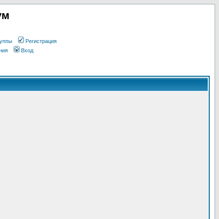
ум
уппы
Регистрация
ния
Вход