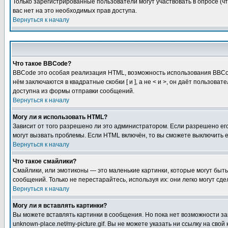
Только зарегистрированные пользователи могут участвовать в опросе (чт
вас нет на это необходимых прав доступа.
Вернуться к началу
Что такое BBCode?
BBCode это особая реализация HTML, возможность использования BBCod
нём заключаются в квадратные скобки [ и ], а не < и >, он даёт польз
доступна из формы отправки сообщений.
Вернуться к началу
Могу ли я использовать HTML?
Зависит от того разрешено ли это администратором. Если разрешено его 
могут вызвать проблемы. Если HTML включён, то вы сможете выключить 
Вернуться к началу
Что такое смайлики?
Смайлики, или эмотиконы — это маленькие картинки, которые могут быть 
сообщений. Только не перестарайтесь, используя их: они легко могут с
Вернуться к началу
Могу ли я вставлять картинки?
Вы можете вставлять картинки в сообщения. Но пока нет возможности заг
unknown-place.net/my-picture.gif. Вы не можете указать ни ссылку на с