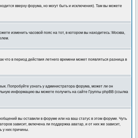
ходится вверху форума, но могут быть и исключения). Там вы можете
ожете изменить часовой пояс на тот, в котором вы находитесь: Москва,
елем.
так что в период действия летнего времени может появляться разница в
язык. Попробуйте узнать у администратора форума, может ли он
тельную информацию вы можете получить на сайте Группы phpBB (ссылка
сообщений вы оставили в форуме или на ваш статус в этом форуме. Чуть
оров зависит, включена ли поддержка аватар, и от них же зависит,
ь у них причины.