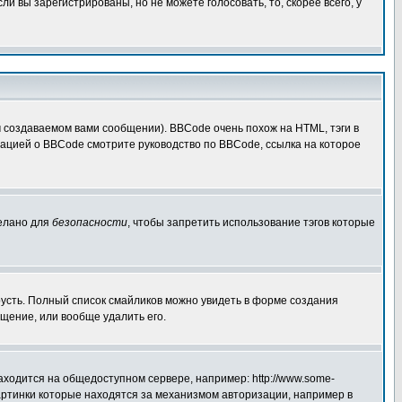
 вы зарегистрированы, но не можете голосовать, то, скорее всего, у
создаваемом вами сообщении). BBCode очень похож на HTML, тэги в
рмацией о BBCode смотрите руководство по BBCode, ссылка на которое
делано для
безопасности
, чтобы запретить использование тэгов которые
грусть. Полный список смайликов можно увидеть в форме создания
щение, или вообще удалить его.
аходится на общедоступном сервере, например: http://www.some-
 картинки которые находятся за механизмом авторизации, например в