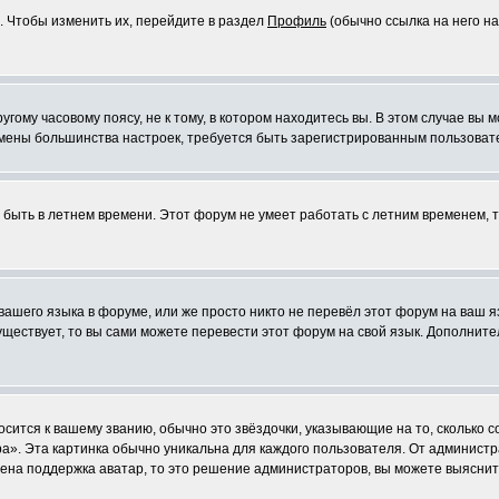
. Чтобы изменить их, перейдите в раздел
Профиль
(обычно ссылка на него на
ому часовому поясу, не к тому, в котором находитесь вы. В этом случае вы м
ля смены большинства настроек, требуется быть зарегистрированным пользоват
т быть в летнем времени. Этот форум не умеет работать с летним временем, 
 вашего языка в форуме, или же просто никто не перевёл этот форум на ваш 
существует, то вы сами можете перевести этот форум на свой язык. Дополни
осится к вашему званию, обычно это звёздочки, указывающие на то, сколько 
». Эта картинка обычно уникальна для каждого пользователя. От администрат
чена поддержка аватар, то это решение администраторов, вы можете выяснит