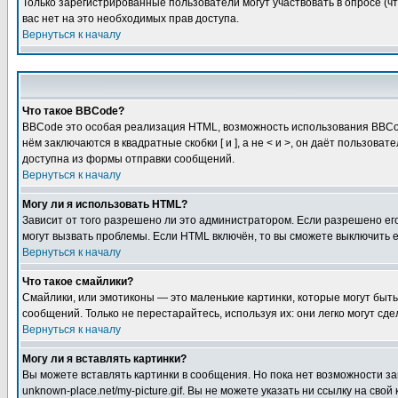
Только зарегистрированные пользователи могут участвовать в опросе (чт
вас нет на это необходимых прав доступа.
Вернуться к началу
Что такое BBCode?
BBCode это особая реализация HTML, возможность использования BBCod
нём заключаются в квадратные скобки [ и ], а не < и >, он даёт польз
доступна из формы отправки сообщений.
Вернуться к началу
Могу ли я использовать HTML?
Зависит от того разрешено ли это администратором. Если разрешено его 
могут вызвать проблемы. Если HTML включён, то вы сможете выключить 
Вернуться к началу
Что такое смайлики?
Смайлики, или эмотиконы — это маленькие картинки, которые могут быть 
сообщений. Только не перестарайтесь, используя их: они легко могут с
Вернуться к началу
Могу ли я вставлять картинки?
Вы можете вставлять картинки в сообщения. Но пока нет возможности заг
unknown-place.net/my-picture.gif. Вы не можете указать ни ссылку на с