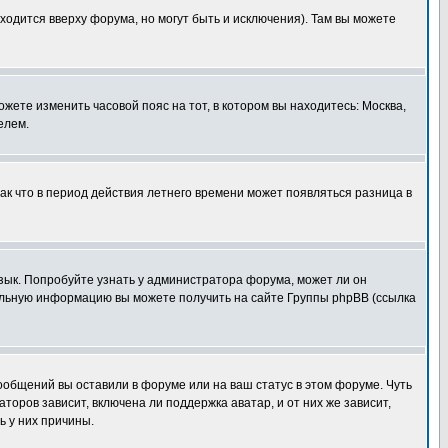
ходится вверху форума, но могут быть и исключения). Там вы можете
ожете изменить часовой пояс на тот, в котором вы находитесь: Москва,
елем.
так что в период действия летнего времени может появляться разница в
язык. Попробуйте узнать у администратора форума, может ли он
тельную информацию вы можете получить на сайте Группы phpBB (ссылка
сообщений вы оставили в форуме или на ваш статус в этом форуме. Чуть
оров зависит, включена ли поддержка аватар, и от них же зависит,
ь у них причины.