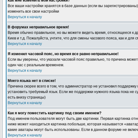
Как мне изменить мои настройки?
Все ваши настройки хранятся в базе данных (если вы зарегистрированы)
изменить все свои настройки
Вернуться к началу
В форумах неправильное время!
Время обычно правильное, но вы можете видеть время, относящееся к друг
Киев и т.д. Пожалуйста, учтите, что для смены часового пояса, как и д
Вернуться к началу
Я изменил часовой пояс, но время все равно неправильное!
Если вы уверены, что указали часовой пояс правильно, то причина може
один час с реальным временем.
Вернуться к началу
Моего языка нет в списке!
Причина скорее всего в том, что администратор не установил поддержку
установить требуемый язык. Если же поддержки нужного языка пока не 
есть внизу страницы)
Вернуться к началу
Как я могу поместить картинку под своим именем?
Под именем пользователя могут быть две картинки. Первая картинка отн
ниже может находиться картинка побольше, которая называется «аватара
какие аватары могут быть использованы. Если в данном форуме не вклю
Вернуться к началу