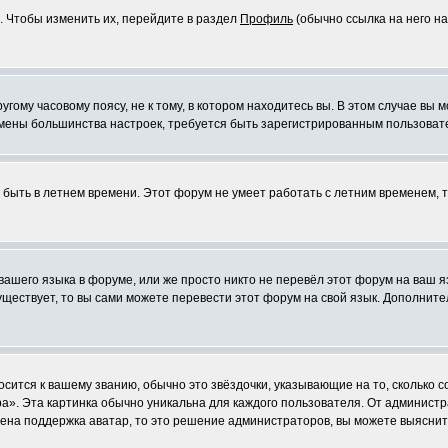
. Чтобы изменить их, перейдите в раздел
Профиль
(обычно ссылка на него на
ому часовому поясу, не к тому, в котором находитесь вы. В этом случае вы м
ля смены большинства настроек, требуется быть зарегистрированным пользоват
т быть в летнем времени. Этот форум не умеет работать с летним временем, 
 вашего языка в форуме, или же просто никто не перевёл этот форум на ваш 
существует, то вы сами можете перевести этот форум на свой язык. Дополни
осится к вашему званию, обычно это звёздочки, указывающие на то, сколько 
». Эта картинка обычно уникальна для каждого пользователя. От администрат
чена поддержка аватар, то это решение администраторов, вы можете выяснит