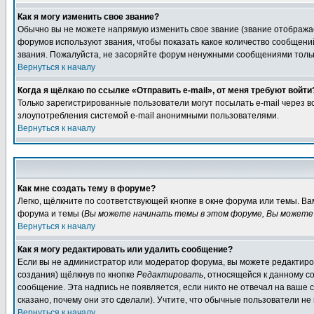
Как я могу изменить свое звание?
Обычно вы не можете напрямую изменить свое звание (звание отображае
форумов используют звания, чтобы показать какое количество сообще
звания. Пожалуйста, не засоряйте форум ненужными сообщениями только
Вернуться к началу
Когда я щёлкаю по ссылке «Отправить e-mail», от меня требуют войти
Только зарегистрированные пользователи могут посылать e-mail через 
злоупотребления системой e-mail анонимными пользователями.
Вернуться к началу
Как мне создать тему в форуме?
Легко, щёлкните по соответствующей кнопке в окне форума или темы. В
форума и темы (
Вы можете начинать темы в этом форуме, Вы можете 
Вернуться к началу
Как я могу редактировать или удалить сообщение?
Если вы не администратор или модератор форума, вы можете редактиров
создания) щёлкнув по кнопке
Редактировать
, относящейся к данному с
сообщение. Эта надпись не появляется, если никто не отвечал на ваше
сказано, почему они это сделали). Учтите, что обычные пользователи не 
Вернуться к началу