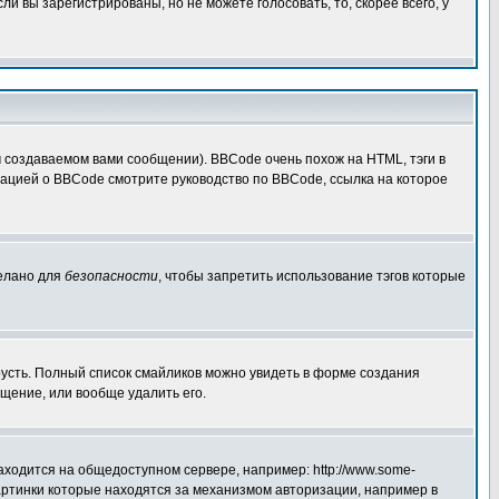
 вы зарегистрированы, но не можете голосовать, то, скорее всего, у
создаваемом вами сообщении). BBCode очень похож на HTML, тэги в
рмацией о BBCode смотрите руководство по BBCode, ссылка на которое
делано для
безопасности
, чтобы запретить использование тэгов которые
грусть. Полный список смайликов можно увидеть в форме создания
щение, или вообще удалить его.
аходится на общедоступном сервере, например: http://www.some-
 картинки которые находятся за механизмом авторизации, например в