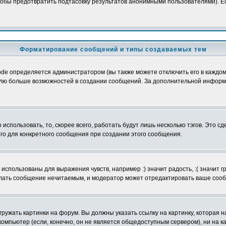
обы предотвратить подтасовку результатов анонимными пользователями). Если
Форматирование сообщений и типы создаваемых тем
e определяется администратором (вы также можете отключить его в каждом 
ователю больше возможностей в создании сообщений. За дополнительной инфо
использовать, то, скорее всего, работать будут лишь несколько тэгов. Это с
его для конкретного сообщения при создании этого сообщения.
использованы для выражения чувств, например :) значит радость, :( значит 
делать сообщение нечитаемым, и модератор может отредактировать ваше сооб
ружать картинки на форум. Вы должны указать ссылку на картинку, которая н
вой компьютер (если, конечно, он не является общедоступным сервером), ни на