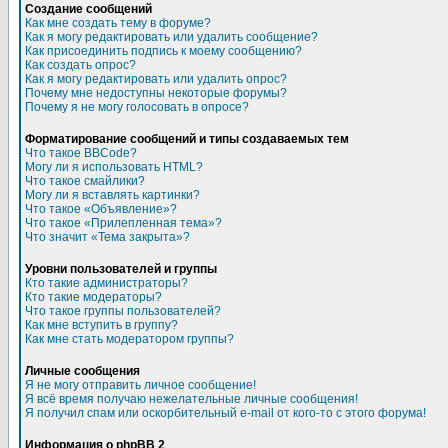
Создание сообщений
Как мне создать тему в форуме?
Как я могу редактировать или удалить сообщение?
Как присоединить подпись к моему сообщению?
Как создать опрос?
Как я могу редактировать или удалить опрос?
Почему мне недоступны некоторые форумы?
Почему я не могу голосовать в опросе?
Форматирование сообщений и типы создаваемых тем
Что такое BBCode?
Могу ли я использовать HTML?
Что такое смайлики?
Могу ли я вставлять картинки?
Что такое «Объявление»?
Что такое «Прилепленная тема»?
Что значит «Тема закрыта»?
Уровни пользователей и группы
Кто такие администраторы?
Кто такие модераторы?
Что такое группы пользователей?
Как мне вступить в группу?
Как мне стать модератором группы?
Личные сообщения
Я не могу отправить личное сообщение!
Я всё время получаю нежелательные личные сообщения!
Я получил спам или оскорбительный e-mail от кого-то с этого форума!
Информация о phpBB 2