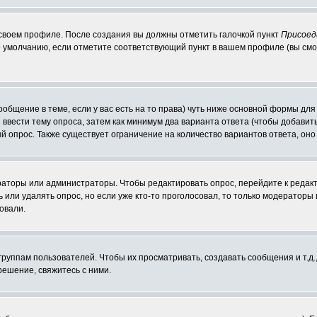
 своем профиле. После создания вы должны отметить галочкой пункт
Присоед
 умолчанию, если отметите соответствующий пункт в вашем профиле (вы смо
сообщение в теме, если у вас есть на то права) чуть ниже основной формы д
ы ввести тему опроса, затем как минимум два варианта ответа (чтобы добавит
й опрос. Также существует ограничение на количество вариантов ответа, он
ераторы или администраторы. Чтобы редактировать опрос, перейдите к редакт
ь или удалять опрос, но если уже кто-то проголосовал, то только модераторы
овали.
уппам пользователей. Чтобы их просматривать, создавать сообщения и т.д.
ешение, свяжитесь с ними.