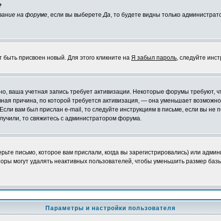
?
вание на форуме
, если вы выберете
Да
, то будете видны только администрат
т быть присвоен новый. Для этого кликните на
Я забыл пароль
, следуйте инс
ожно, ваша учетная запись требует активизации. Некоторые форумы требуют,
лавная причина, по которой требуется активизация, — она уменьшает возмож
Если вам был прислан e-mail, то следуйте инструкциям в письме, если вы не п
олучили, то свяжитесь с администратором форума.
ьте письмо, которое вам прислали, когда вы зарегистрировались) или админ
оры могут удалять неактивных пользователей, чтобы уменьшить размер базы
Параметры и настройки пользователя