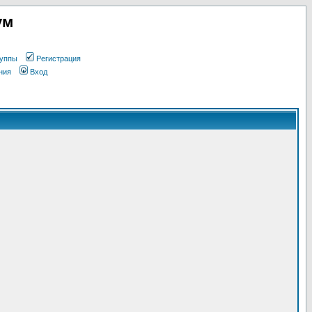
ум
уппы
Регистрация
ния
Вход