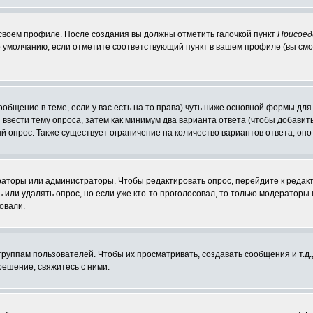
 своем профиле. После создания вы должны отметить галочкой пункт
Присоед
 умолчанию, если отметите соответствующий пункт в вашем профиле (вы смо
сообщение в теме, если у вас есть на то права) чуть ниже основной формы д
ы ввести тему опроса, затем как минимум два варианта ответа (чтобы добавит
й опрос. Также существует ограничение на количество вариантов ответа, он
ераторы или администраторы. Чтобы редактировать опрос, перейдите к редакт
ь или удалять опрос, но если уже кто-то проголосовал, то только модераторы
овали.
уппам пользователей. Чтобы их просматривать, создавать сообщения и т.д.
ешение, свяжитесь с ними.