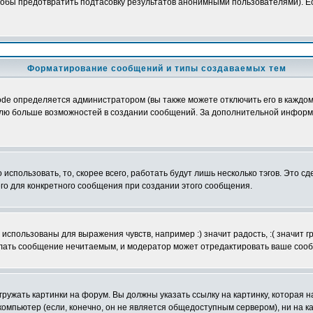
обы предотвратить подтасовку результатов анонимными пользователями). Если
Форматирование сообщений и типы создаваемых тем
e определяется администратором (вы также можете отключить его в каждом 
ователю больше возможностей в создании сообщений. За дополнительной инфо
использовать, то, скорее всего, работать будут лишь несколько тэгов. Это с
его для конкретного сообщения при создании этого сообщения.
использованы для выражения чувств, например :) значит радость, :( значит 
делать сообщение нечитаемым, и модератор может отредактировать ваше сооб
ружать картинки на форум. Вы должны указать ссылку на картинку, которая н
вой компьютер (если, конечно, он не является общедоступным сервером), ни на