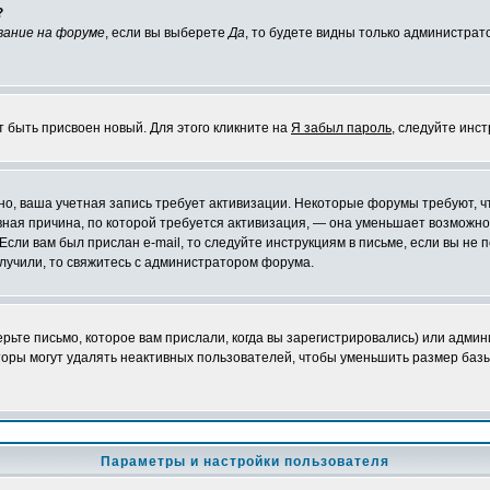
?
вание на форуме
, если вы выберете
Да
, то будете видны только администрат
т быть присвоен новый. Для этого кликните на
Я забыл пароль
, следуйте инс
ожно, ваша учетная запись требует активизации. Некоторые форумы требуют,
лавная причина, по которой требуется активизация, — она уменьшает возмож
Если вам был прислан e-mail, то следуйте инструкциям в письме, если вы не п
олучили, то свяжитесь с администратором форума.
ьте письмо, которое вам прислали, когда вы зарегистрировались) или админ
оры могут удалять неактивных пользователей, чтобы уменьшить размер базы
Параметры и настройки пользователя