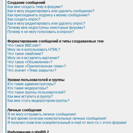
Создание сообщений
Как мне создать тему в форуме?
Как я могу редактировать или удалить сообщение?
Как присоединить подпись к моему сообщению?
Как создать опрос?
Как я могу редактировать или удалить опрос?
Почему мне недоступны некоторые форумы?
Почему я не могу голосовать в опросе?
Форматирование сообщений и типы создаваемых тем
Что такое BBCode?
Могу ли я использовать HTML?
Что такое смайлики?
Могу ли я вставлять картинки?
Что такое «Объявление»?
Что такое «Прилепленная тема»?
Что значит «Тема закрыта»?
Уровни пользователей и группы
Кто такие администраторы?
Кто такие модераторы?
Что такое группы пользователей?
Как мне вступить в группу?
Как мне стать модератором группы?
Личные сообщения
Я не могу отправить личное сообщение!
Я всё время получаю нежелательные личные сообщения!
Я получил спам или оскорбительный e-mail от кого-то с этого форума!
Информация о phpBB 2