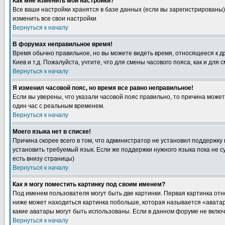
Как мне изменить мои настройки?
Все ваши настройки хранятся в базе данных (если вы зарегистрированы)
изменить все свои настройки
Вернуться к началу
В форумах неправильное время!
Время обычно правильное, но вы можете видеть время, относящееся к друг
Киев и т.д. Пожалуйста, учтите, что для смены часового пояса, как и д
Вернуться к началу
Я изменил часовой пояс, но время все равно неправильное!
Если вы уверены, что указали часовой пояс правильно, то причина може
один час с реальным временем.
Вернуться к началу
Моего языка нет в списке!
Причина скорее всего в том, что администратор не установил поддержку
установить требуемый язык. Если же поддержки нужного языка пока не 
есть внизу страницы)
Вернуться к началу
Как я могу поместить картинку под своим именем?
Под именем пользователя могут быть две картинки. Первая картинка отн
ниже может находиться картинка побольше, которая называется «аватара
какие аватары могут быть использованы. Если в данном форуме не вклю
Вернуться к началу