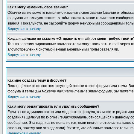
Как я могу изменить свое звание?
Обычно вы не можете напрямую изменить свое звание (звание отображае
форумов используют звания, чтобы показать какое количество сообще
звания. Пожалуйста, не засоряйте форум ненужными сообщениями только
Вернуться к началу
Когда я щёлкаю по ссылке «Отправить e-mail», от меня требуют войти
Только зарегистрированные пользователи могут посылать e-mail через 
злоупотребления системой e-mail анонимными пользователями.
Вернуться к началу
Как мне создать тему в форуме?
Легко, щёлкните по соответствующей кнопке в окне форума или темы. В
форума и темы (
Вы можете начинать темы в этом форуме, Вы можете 
Вернуться к началу
Как я могу редактировать или удалить сообщение?
Если вы не администратор или модератор форума, вы можете редактиров
создания) щёлкнув по кнопке
Редактировать
, относящейся к данному с
сообщение. Эта надпись не появляется, если никто не отвечал на ваше
сказано, почему они это сделали). Учтите, что обычные пользователи не 
Вернуться к началу