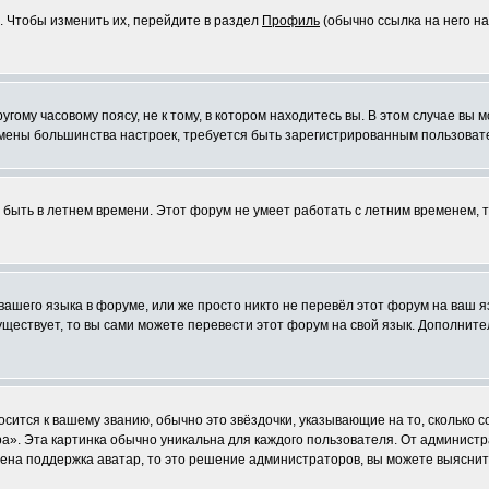
. Чтобы изменить их, перейдите в раздел
Профиль
(обычно ссылка на него на
ому часовому поясу, не к тому, в котором находитесь вы. В этом случае вы м
ля смены большинства настроек, требуется быть зарегистрированным пользоват
т быть в летнем времени. Этот форум не умеет работать с летним временем, 
 вашего языка в форуме, или же просто никто не перевёл этот форум на ваш 
существует, то вы сами можете перевести этот форум на свой язык. Дополни
осится к вашему званию, обычно это звёздочки, указывающие на то, сколько 
». Эта картинка обычно уникальна для каждого пользователя. От администрат
чена поддержка аватар, то это решение администраторов, вы можете выяснит