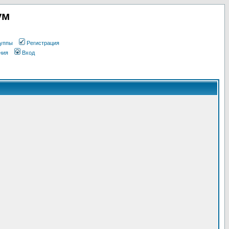
ум
уппы
Регистрация
ния
Вход