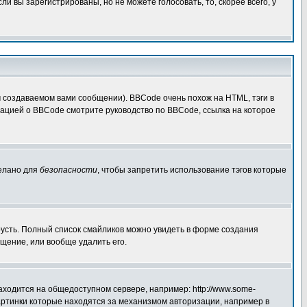
 вы зарегистрированы, но не можете голосовать, то, скорее всего, у
создаваемом вами сообщении). BBCode очень похож на HTML, тэги в
рмацией о BBCode смотрите руководство по BBCode, ссылка на которое
делано для
безопасности
, чтобы запретить использование тэгов которые
грусть. Полный список смайликов можно увидеть в форме создания
щение, или вообще удалить его.
аходится на общедоступном сервере, например: http://www.some-
 картинки которые находятся за механизмом авторизации, например в