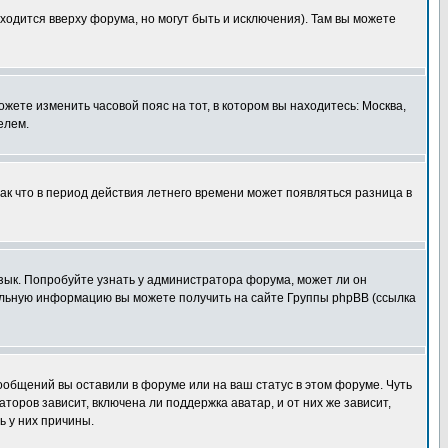
ходится вверху форума, но могут быть и исключения). Там вы можете
ожете изменить часовой пояс на тот, в котором вы находитесь: Москва,
елем.
так что в период действия летнего времени может появляться разница в
язык. Попробуйте узнать у администратора форума, может ли он
тельную информацию вы можете получить на сайте Группы phpBB (ссылка
сообщений вы оставили в форуме или на ваш статус в этом форуме. Чуть
оров зависит, включена ли поддержка аватар, и от них же зависит,
ь у них причины.