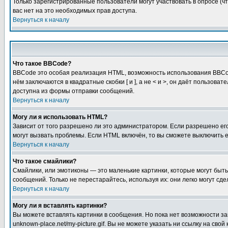
Только зарегистрированные пользователи могут участвовать в опросе (чт
вас нет на это необходимых прав доступа.
Вернуться к началу
Что такое BBCode?
BBCode это особая реализация HTML, возможность использования BBCod
нём заключаются в квадратные скобки [ и ], а не < и >, он даёт польз
доступна из формы отправки сообщений.
Вернуться к началу
Могу ли я использовать HTML?
Зависит от того разрешено ли это администратором. Если разрешено его 
могут вызвать проблемы. Если HTML включён, то вы сможете выключить 
Вернуться к началу
Что такое смайлики?
Смайлики, или эмотиконы — это маленькие картинки, которые могут быть 
сообщений. Только не перестарайтесь, используя их: они легко могут с
Вернуться к началу
Могу ли я вставлять картинки?
Вы можете вставлять картинки в сообщения. Но пока нет возможности заг
unknown-place.net/my-picture.gif. Вы не можете указать ни ссылку на с