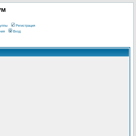
ум
уппы
Регистрация
ния
Вход