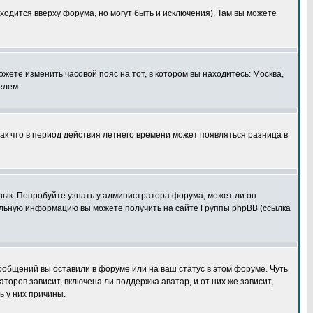
ходится вверху форума, но могут быть и исключения). Там вы можете
ожете изменить часовой пояс на тот, в котором вы находитесь: Москва,
елем.
так что в период действия летнего времени может появляться разница в
язык. Попробуйте узнать у администратора форума, может ли он
тельную информацию вы можете получить на сайте Группы phpBB (ссылка
сообщений вы оставили в форуме или на ваш статус в этом форуме. Чуть
оров зависит, включена ли поддержка аватар, и от них же зависит,
ь у них причины.