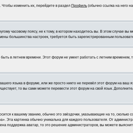
. Чтобы изменить их, перейдите в раздел
Профиль
(обычно ссылка на него на
ому часовому поясу, не к тому, в котором находитесь вы. В этом случае вы м
ля смены большинства настроек, требуется быть зарегистрированным пользоват
т быть в летнем времени. Этот форум не умеет работать с летним временем, 
 вашего языка в форуме, или же просто никто не перевёл этот форум на ваш 
существует, то вы сами можете перевести этот форум на свой язык. Дополни
осится к вашему званию, обычно это звёздочки, указывающие на то, сколько 
». Эта картинка обычно уникальна для каждого пользователя. От администрат
чена поддержка аватар, то это решение администраторов, вы можете выяснит