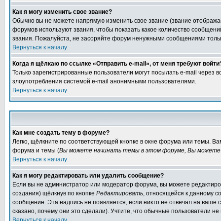
Как я могу изменить свое звание?
Обычно вы не можете напрямую изменить свое звание (звание отображае
форумов используют звания, чтобы показать какое количество сообще
звания. Пожалуйста, не засоряйте форум ненужными сообщениями только
Вернуться к началу
Когда я щёлкаю по ссылке «Отправить e-mail», от меня требуют войти
Только зарегистрированные пользователи могут посылать e-mail через 
злоупотребления системой e-mail анонимными пользователями.
Вернуться к началу
Как мне создать тему в форуме?
Легко, щёлкните по соответствующей кнопке в окне форума или темы. В
форума и темы (
Вы можете начинать темы в этом форуме, Вы можете 
Вернуться к началу
Как я могу редактировать или удалить сообщение?
Если вы не администратор или модератор форума, вы можете редактиров
создания) щёлкнув по кнопке
Редактировать
, относящейся к данному с
сообщение. Эта надпись не появляется, если никто не отвечал на ваше
сказано, почему они это сделали). Учтите, что обычные пользователи не 
Вернуться к началу