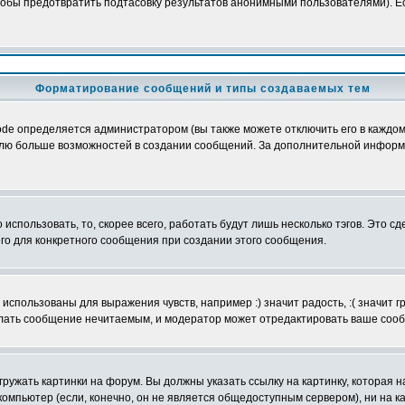
обы предотвратить подтасовку результатов анонимными пользователями). Если
Форматирование сообщений и типы создаваемых тем
e определяется администратором (вы также можете отключить его в каждом 
ователю больше возможностей в создании сообщений. За дополнительной инфо
использовать, то, скорее всего, работать будут лишь несколько тэгов. Это с
его для конкретного сообщения при создании этого сообщения.
использованы для выражения чувств, например :) значит радость, :( значит 
делать сообщение нечитаемым, и модератор может отредактировать ваше сооб
ружать картинки на форум. Вы должны указать ссылку на картинку, которая н
вой компьютер (если, конечно, он не является общедоступным сервером), ни на