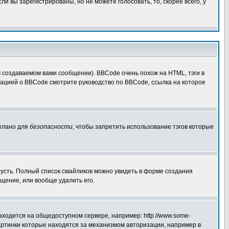
 вы зарегистрированы, но не можете голосовать, то, скорее всего, у
создаваемом вами сообщении). BBCode очень похож на HTML, тэги в
рмацией о BBCode смотрите руководство по BBCode, ссылка на которое
делано для
безопасности
, чтобы запретить использование тэгов которые
грусть. Полный список смайликов можно увидеть в форме создания
щение, или вообще удалить его.
аходится на общедоступном сервере, например: http://www.some-
 картинки которые находятся за механизмом авторизации, например в