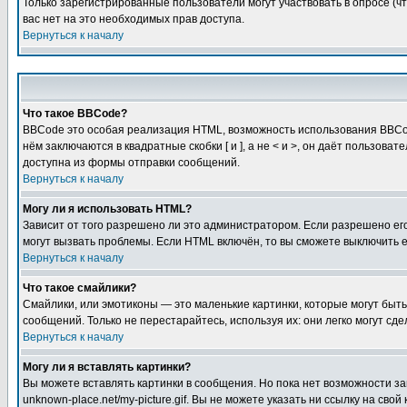
Только зарегистрированные пользователи могут участвовать в опросе (чт
вас нет на это необходимых прав доступа.
Вернуться к началу
Что такое BBCode?
BBCode это особая реализация HTML, возможность использования BBCod
нём заключаются в квадратные скобки [ и ], а не < и >, он даёт польз
доступна из формы отправки сообщений.
Вернуться к началу
Могу ли я использовать HTML?
Зависит от того разрешено ли это администратором. Если разрешено его 
могут вызвать проблемы. Если HTML включён, то вы сможете выключить 
Вернуться к началу
Что такое смайлики?
Смайлики, или эмотиконы — это маленькие картинки, которые могут быть 
сообщений. Только не перестарайтесь, используя их: они легко могут с
Вернуться к началу
Могу ли я вставлять картинки?
Вы можете вставлять картинки в сообщения. Но пока нет возможности заг
unknown-place.net/my-picture.gif. Вы не можете указать ни ссылку на с