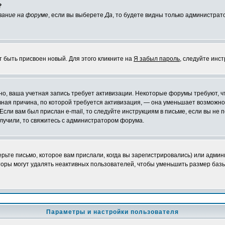
?
вание на форуме
, если вы выберете
Да
, то будете видны только администрат
т быть присвоен новый. Для этого кликните на
Я забыл пароль
, следуйте инс
ожно, ваша учетная запись требует активизации. Некоторые форумы требуют,
лавная причина, по которой требуется активизация, — она уменьшает возмож
Если вам был прислан e-mail, то следуйте инструкциям в письме, если вы не п
олучили, то свяжитесь с администратором форума.
ьте письмо, которое вам прислали, когда вы зарегистрировались) или админ
оры могут удалять неактивных пользователей, чтобы уменьшить размер базы
Параметры и настройки пользователя