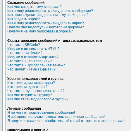
Создание сообщений
Как мне создать тему в форуме?
Как я могу редактировать или удалить сообщение?
Как присоединить подпись к моему сообщению?
Как создать опрос?
Как я могу редактировать или удалить опрос?
Почему мне недоступны некоторые форумы?
Почему я не могу голосовать в опросе?
Форматирование сообщений и типы создаваемых тем
Что такое BBCode?
Могу ли я использовать HTML?
Что такое смайлики?
Могу ли я вставлять картинки?
Что такое «Объявление»?
Что такое «Прилепленная тема»?
Что значит «Тема закрыта»?
Уровни пользователей и группы
Кто такие администраторы?
Кто такие модераторы?
Что такое группы пользователей?
Как мне вступить в группу?
Как мне стать модератором группы?
Личные сообщения
Я не могу отправить личное сообщение!
Я всё время получаю нежелательные личные сообщения!
Я получил спам или оскорбительный e-mail от кого-то с этого форума!
Информация о phpBB 2