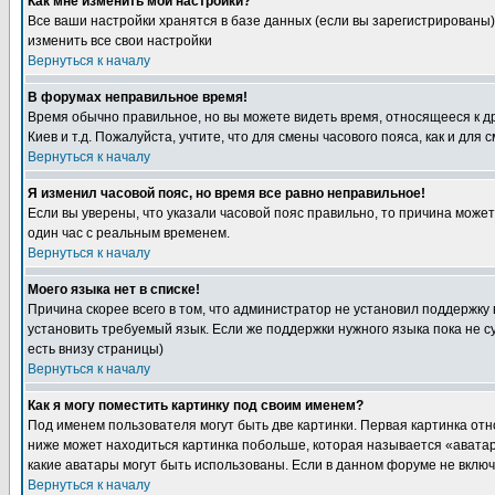
Как мне изменить мои настройки?
Все ваши настройки хранятся в базе данных (если вы зарегистрированы)
изменить все свои настройки
Вернуться к началу
В форумах неправильное время!
Время обычно правильное, но вы можете видеть время, относящееся к друг
Киев и т.д. Пожалуйста, учтите, что для смены часового пояса, как и д
Вернуться к началу
Я изменил часовой пояс, но время все равно неправильное!
Если вы уверены, что указали часовой пояс правильно, то причина може
один час с реальным временем.
Вернуться к началу
Моего языка нет в списке!
Причина скорее всего в том, что администратор не установил поддержку
установить требуемый язык. Если же поддержки нужного языка пока не 
есть внизу страницы)
Вернуться к началу
Как я могу поместить картинку под своим именем?
Под именем пользователя могут быть две картинки. Первая картинка отн
ниже может находиться картинка побольше, которая называется «аватара
какие аватары могут быть использованы. Если в данном форуме не вклю
Вернуться к началу