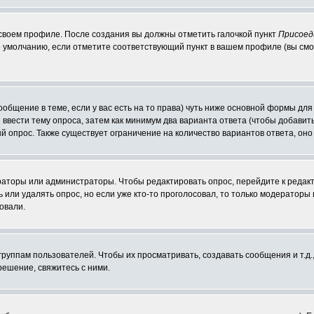
 своем профиле. После создания вы должны отметить галочкой пункт
Присоед
 умолчанию, если отметите соответствующий пункт в вашем профиле (вы смо
сообщение в теме, если у вас есть на то права) чуть ниже основной формы д
ы ввести тему опроса, затем как минимум два варианта ответа (чтобы добавит
й опрос. Также существует ограничение на количество вариантов ответа, он
ераторы или администраторы. Чтобы редактировать опрос, перейдите к редакт
ь или удалять опрос, но если уже кто-то проголосовал, то только модераторы
овали.
уппам пользователей. Чтобы их просматривать, создавать сообщения и т.д.
ешение, свяжитесь с ними.