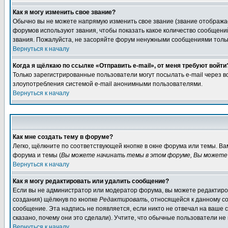
Как я могу изменить свое звание?
Обычно вы не можете напрямую изменить свое звание (звание отображае
форумов используют звания, чтобы показать какое количество сообще
звания. Пожалуйста, не засоряйте форум ненужными сообщениями только
Вернуться к началу
Когда я щёлкаю по ссылке «Отправить e-mail», от меня требуют войти
Только зарегистрированные пользователи могут посылать e-mail через 
злоупотребления системой e-mail анонимными пользователями.
Вернуться к началу
Как мне создать тему в форуме?
Легко, щёлкните по соответствующей кнопке в окне форума или темы. В
форума и темы (
Вы можете начинать темы в этом форуме, Вы можете 
Вернуться к началу
Как я могу редактировать или удалить сообщение?
Если вы не администратор или модератор форума, вы можете редактиров
создания) щёлкнув по кнопке
Редактировать
, относящейся к данному с
сообщение. Эта надпись не появляется, если никто не отвечал на ваше
сказано, почему они это сделали). Учтите, что обычные пользователи не 
Вернуться к началу