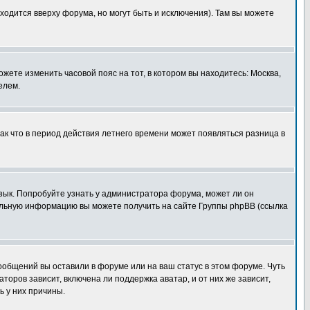
ходится вверху форума, но могут быть и исключения). Там вы можете
ожете изменить часовой пояс на тот, в котором вы находитесь: Москва,
елем.
так что в период действия летнего времени может появляться разница в
язык. Попробуйте узнать у администратора форума, может ли он
тельную информацию вы можете получить на сайте Группы phpBB (ссылка
сообщений вы оставили в форуме или на ваш статус в этом форуме. Чуть
оров зависит, включена ли поддержка аватар, и от них же зависит,
ь у них причины.