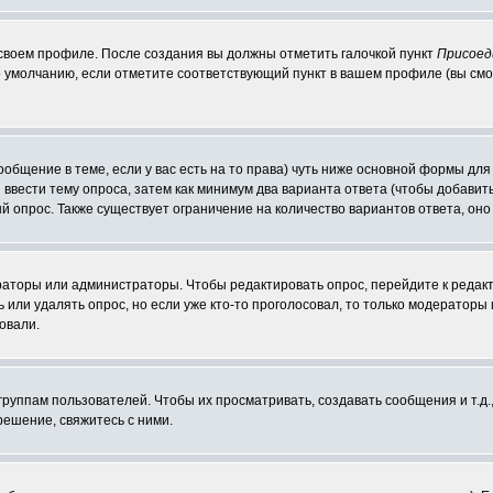
 своем профиле. После создания вы должны отметить галочкой пункт
Присоед
 умолчанию, если отметите соответствующий пункт в вашем профиле (вы смо
сообщение в теме, если у вас есть на то права) чуть ниже основной формы д
ы ввести тему опроса, затем как минимум два варианта ответа (чтобы добавит
й опрос. Также существует ограничение на количество вариантов ответа, он
ераторы или администраторы. Чтобы редактировать опрос, перейдите к редакт
ь или удалять опрос, но если уже кто-то проголосовал, то только модераторы
овали.
уппам пользователей. Чтобы их просматривать, создавать сообщения и т.д.
ешение, свяжитесь с ними.