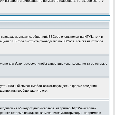
 вы зарегистрированы, но не можете голосовать, то, скорее всего, у
создаваемом вами сообщении). BBCode очень похож на HTML, тэги в
рмацией о BBCode смотрите руководство по BBCode, ссылка на которое
делано для
безопасности
, чтобы запретить использование тэгов которые
грусть. Полный список смайликов можно увидеть в форме создания
щение, или вообще удалить его.
аходится на общедоступном сервере, например: http://www.some-
 картинки которые находятся за механизмом авторизации, например в