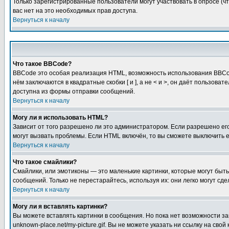
Только зарегистрированные пользователи могут участвовать в опросе (чт
вас нет на это необходимых прав доступа.
Вернуться к началу
Что такое BBCode?
BBCode это особая реализация HTML, возможность использования BBCod
нём заключаются в квадратные скобки [ и ], а не < и >, он даёт польз
доступна из формы отправки сообщений.
Вернуться к началу
Могу ли я использовать HTML?
Зависит от того разрешено ли это администратором. Если разрешено его 
могут вызвать проблемы. Если HTML включён, то вы сможете выключить 
Вернуться к началу
Что такое смайлики?
Смайлики, или эмотиконы — это маленькие картинки, которые могут быть 
сообщений. Только не перестарайтесь, используя их: они легко могут с
Вернуться к началу
Могу ли я вставлять картинки?
Вы можете вставлять картинки в сообщения. Но пока нет возможности заг
unknown-place.net/my-picture.gif. Вы не можете указать ни ссылку на с