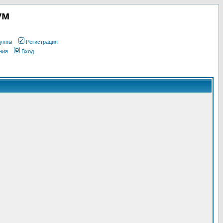
ум
уппы
Регистрация
ния
Вход