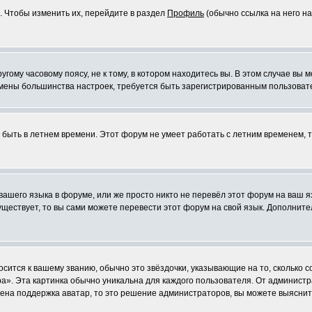
. Чтобы изменить их, перейдите в раздел
Профиль
(обычно ссылка на него на
ому часовому поясу, не к тому, в котором находитесь вы. В этом случае вы м
ля смены большинства настроек, требуется быть зарегистрированным пользоват
т быть в летнем времени. Этот форум не умеет работать с летним временем, 
 вашего языка в форуме, или же просто никто не перевёл этот форум на ваш 
существует, то вы сами можете перевести этот форум на свой язык. Дополни
осится к вашему званию, обычно это звёздочки, указывающие на то, сколько 
». Эта картинка обычно уникальна для каждого пользователя. От администрат
чена поддержка аватар, то это решение администраторов, вы можете выяснит