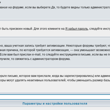
?
вание на форуме
, если вы выберете
Да
, то будете видны только администрат
т быть присвоен новый. Для этого кликните на
Я забыл пароль
, следуйте инс
ожно, ваша учетная запись требует активизации. Некоторые форумы требуют,
лавная причина, по которой требуется активизация, — она уменьшает возмож
Если вам был прислан e-mail, то следуйте инструкциям в письме, если вы не п
олучили, то свяжитесь с администратором форума.
ьте письмо, которое вам прислали, когда вы зарегистрировались) или админ
оры могут удалять неактивных пользователей, чтобы уменьшить размер базы
Параметры и настройки пользователя