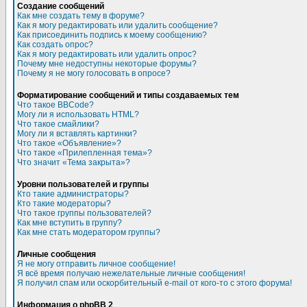
Создание сообщений
Как мне создать тему в форуме?
Как я могу редактировать или удалить сообщение?
Как присоединить подпись к моему сообщению?
Как создать опрос?
Как я могу редактировать или удалить опрос?
Почему мне недоступны некоторые форумы?
Почему я не могу голосовать в опросе?
Форматирование сообщений и типы создаваемых тем
Что такое BBCode?
Могу ли я использовать HTML?
Что такое смайлики?
Могу ли я вставлять картинки?
Что такое «Объявление»?
Что такое «Прилепленная тема»?
Что значит «Тема закрыта»?
Уровни пользователей и группы
Кто такие администраторы?
Кто такие модераторы?
Что такое группы пользователей?
Как мне вступить в группу?
Как мне стать модератором группы?
Личные сообщения
Я не могу отправить личное сообщение!
Я всё время получаю нежелательные личные сообщения!
Я получил спам или оскорбительный e-mail от кого-то с этого форума!
Информация о phpBB 2