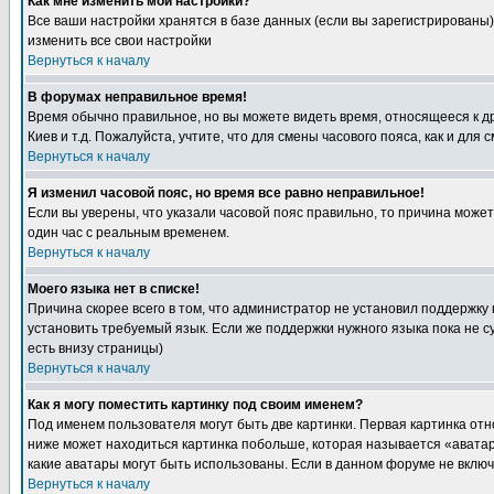
Как мне изменить мои настройки?
Все ваши настройки хранятся в базе данных (если вы зарегистрированы)
изменить все свои настройки
Вернуться к началу
В форумах неправильное время!
Время обычно правильное, но вы можете видеть время, относящееся к друг
Киев и т.д. Пожалуйста, учтите, что для смены часового пояса, как и д
Вернуться к началу
Я изменил часовой пояс, но время все равно неправильное!
Если вы уверены, что указали часовой пояс правильно, то причина може
один час с реальным временем.
Вернуться к началу
Моего языка нет в списке!
Причина скорее всего в том, что администратор не установил поддержку
установить требуемый язык. Если же поддержки нужного языка пока не 
есть внизу страницы)
Вернуться к началу
Как я могу поместить картинку под своим именем?
Под именем пользователя могут быть две картинки. Первая картинка отн
ниже может находиться картинка побольше, которая называется «аватара
какие аватары могут быть использованы. Если в данном форуме не вклю
Вернуться к началу