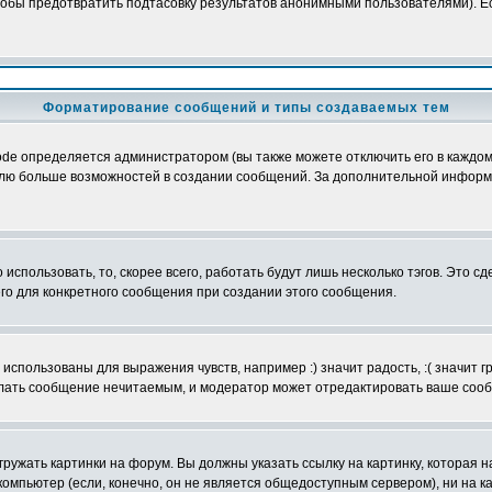
обы предотвратить подтасовку результатов анонимными пользователями). Если
Форматирование сообщений и типы создаваемых тем
e определяется администратором (вы также можете отключить его в каждом 
ователю больше возможностей в создании сообщений. За дополнительной инфо
использовать, то, скорее всего, работать будут лишь несколько тэгов. Это с
его для конкретного сообщения при создании этого сообщения.
использованы для выражения чувств, например :) значит радость, :( значит 
делать сообщение нечитаемым, и модератор может отредактировать ваше сооб
ружать картинки на форум. Вы должны указать ссылку на картинку, которая н
вой компьютер (если, конечно, он не является общедоступным сервером), ни на