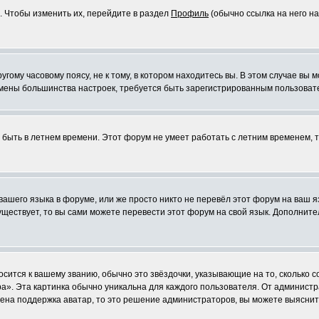
. Чтобы изменить их, перейдите в раздел
Профиль
(обычно ссылка на него на
ому часовому поясу, не к тому, в котором находитесь вы. В этом случае вы м
ля смены большинства настроек, требуется быть зарегистрированным пользоват
т быть в летнем времени. Этот форум не умеет работать с летним временем, 
 вашего языка в форуме, или же просто никто не перевёл этот форум на ваш 
существует, то вы сами можете перевести этот форум на свой язык. Дополни
осится к вашему званию, обычно это звёздочки, указывающие на то, сколько 
». Эта картинка обычно уникальна для каждого пользователя. От администрат
чена поддержка аватар, то это решение администраторов, вы можете выяснит