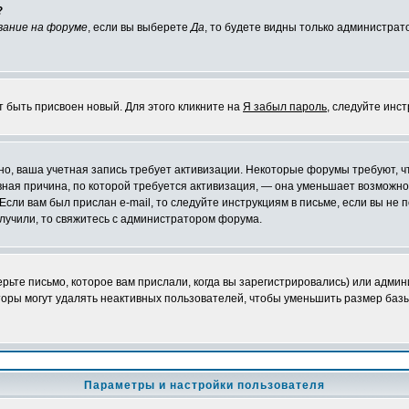
?
вание на форуме
, если вы выберете
Да
, то будете видны только администрат
т быть присвоен новый. Для этого кликните на
Я забыл пароль
, следуйте инс
ожно, ваша учетная запись требует активизации. Некоторые форумы требуют,
лавная причина, по которой требуется активизация, — она уменьшает возмож
Если вам был прислан e-mail, то следуйте инструкциям в письме, если вы не п
олучили, то свяжитесь с администратором форума.
ьте письмо, которое вам прислали, когда вы зарегистрировались) или админ
оры могут удалять неактивных пользователей, чтобы уменьшить размер базы
Параметры и настройки пользователя