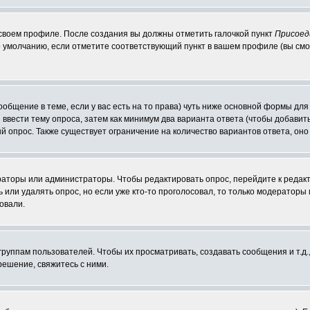
 своем профиле. После создания вы должны отметить галочкой пункт
Присоед
 умолчанию, если отметите соответствующий пункт в вашем профиле (вы смо
сообщение в теме, если у вас есть на то права) чуть ниже основной формы д
ы ввести тему опроса, затем как минимум два варианта ответа (чтобы добавит
й опрос. Также существует ограничение на количество вариантов ответа, он
ераторы или администраторы. Чтобы редактировать опрос, перейдите к редакт
ь или удалять опрос, но если уже кто-то проголосовал, то только модераторы
овали.
уппам пользователей. Чтобы их просматривать, создавать сообщения и т.д.
ешение, свяжитесь с ними.