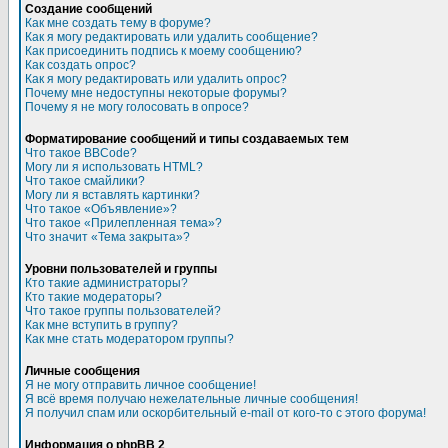
Создание сообщений
Как мне создать тему в форуме?
Как я могу редактировать или удалить сообщение?
Как присоединить подпись к моему сообщению?
Как создать опрос?
Как я могу редактировать или удалить опрос?
Почему мне недоступны некоторые форумы?
Почему я не могу голосовать в опросе?
Форматирование сообщений и типы создаваемых тем
Что такое BBCode?
Могу ли я использовать HTML?
Что такое смайлики?
Могу ли я вставлять картинки?
Что такое «Объявление»?
Что такое «Прилепленная тема»?
Что значит «Тема закрыта»?
Уровни пользователей и группы
Кто такие администраторы?
Кто такие модераторы?
Что такое группы пользователей?
Как мне вступить в группу?
Как мне стать модератором группы?
Личные сообщения
Я не могу отправить личное сообщение!
Я всё время получаю нежелательные личные сообщения!
Я получил спам или оскорбительный e-mail от кого-то с этого форума!
Информация о phpBB 2