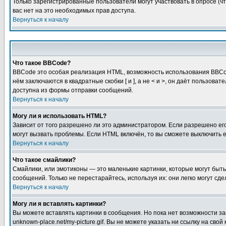
Только зарегистрированные пользователи могут участвовать в опросе (чт
вас нет на это необходимых прав доступа.
Вернуться к началу
Что такое BBCode?
BBCode это особая реализация HTML, возможность использования BBCod
нём заключаются в квадратные скобки [ и ], а не < и >, он даёт польз
доступна из формы отправки сообщений.
Вернуться к началу
Могу ли я использовать HTML?
Зависит от того разрешено ли это администратором. Если разрешено его 
могут вызвать проблемы. Если HTML включён, то вы сможете выключить 
Вернуться к началу
Что такое смайлики?
Смайлики, или эмотиконы — это маленькие картинки, которые могут быть 
сообщений. Только не перестарайтесь, используя их: они легко могут с
Вернуться к началу
Могу ли я вставлять картинки?
Вы можете вставлять картинки в сообщения. Но пока нет возможности заг
unknown-place.net/my-picture.gif. Вы не можете указать ни ссылку на с