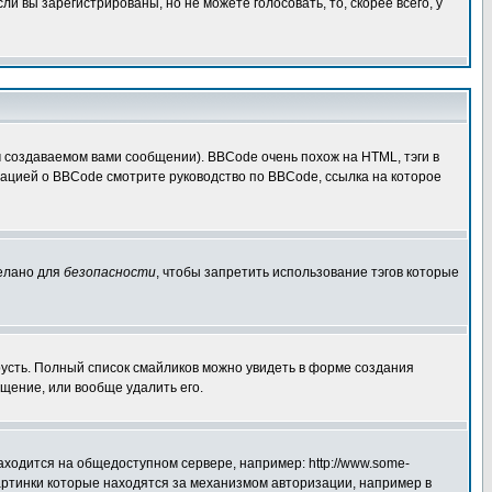
 вы зарегистрированы, но не можете голосовать, то, скорее всего, у
создаваемом вами сообщении). BBCode очень похож на HTML, тэги в
рмацией о BBCode смотрите руководство по BBCode, ссылка на которое
делано для
безопасности
, чтобы запретить использование тэгов которые
грусть. Полный список смайликов можно увидеть в форме создания
щение, или вообще удалить его.
аходится на общедоступном сервере, например: http://www.some-
 картинки которые находятся за механизмом авторизации, например в