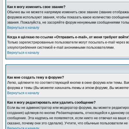
Как я могу изменить свое звание?
Обычно вы не можете напрямую изменить свое звание (звание отображае
форумов используют звания, чтобы показать какое количество сообще
звания. Пожалуйста, не засоряйте форум ненужными сообщениями только
Вернуться к началу
Когда я щёлкаю по ссылке «Отправить e-mail», от меня требуют войти
Только зарегистрированные пользователи могут посылать e-mail через 
злоупотребления системой e-mail анонимными пользователями.
Вернуться к началу
Как мне создать тему в форуме?
Легко, щёлкните по соответствующей кнопке в окне форума или темы. В
форума и темы (
Вы можете начинать темы в этом форуме, Вы можете 
Вернуться к началу
Как я могу редактировать или удалить сообщение?
Если вы не администратор или модератор форума, вы можете редактиров
создания) щёлкнув по кнопке
Редактировать
, относящейся к данному с
сообщение. Эта надпись не появляется, если никто не отвечал на ваше
сказано, почему они это сделали). Учтите, что обычные пользователи не 
Вернуться к началу