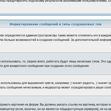
обы предотвратить подтасовку результатов анонимными пользователями). Если
Форматирование сообщений и типы создаваемых тем
e определяется администратором (вы также можете отключить его в каждом 
ователю больше возможностей в создании сообщений. За дополнительной инфо
использовать, то, скорее всего, работать будут лишь несколько тэгов. Это с
его для конкретного сообщения при создании этого сообщения.
использованы для выражения чувств, например :) значит радость, :( значит 
делать сообщение нечитаемым, и модератор может отредактировать ваше сооб
ружать картинки на форум. Вы должны указать ссылку на картинку, которая н
вой компьютер (если, конечно, он не является общедоступным сервером), ни на