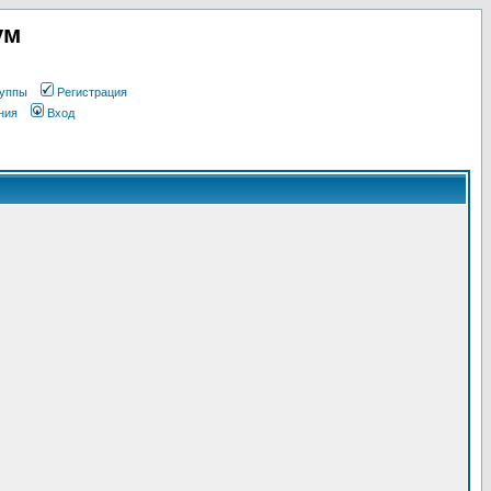
ум
уппы
Регистрация
ния
Вход