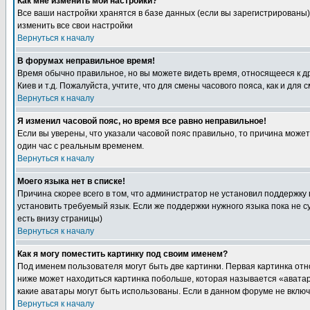
Как мне изменить мои настройки?
Все ваши настройки хранятся в базе данных (если вы зарегистрированы)
изменить все свои настройки
Вернуться к началу
В форумах неправильное время!
Время обычно правильное, но вы можете видеть время, относящееся к друг
Киев и т.д. Пожалуйста, учтите, что для смены часового пояса, как и д
Вернуться к началу
Я изменил часовой пояс, но время все равно неправильное!
Если вы уверены, что указали часовой пояс правильно, то причина може
один час с реальным временем.
Вернуться к началу
Моего языка нет в списке!
Причина скорее всего в том, что администратор не установил поддержку
установить требуемый язык. Если же поддержки нужного языка пока не 
есть внизу страницы)
Вернуться к началу
Как я могу поместить картинку под своим именем?
Под именем пользователя могут быть две картинки. Первая картинка отн
ниже может находиться картинка побольше, которая называется «аватара
какие аватары могут быть использованы. Если в данном форуме не вклю
Вернуться к началу