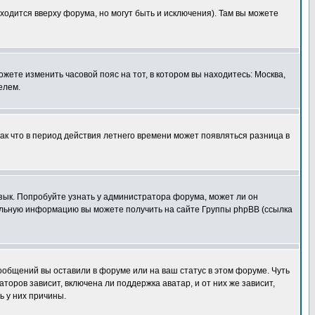
ходится вверху форума, но могут быть и исключения). Там вы можете
ожете изменить часовой пояс на тот, в котором вы находитесь: Москва,
елем.
так что в период действия летнего времени может появляться разница в
язык. Попробуйте узнать у администратора форума, может ли он
тельную информацию вы можете получить на сайте Группы phpBB (ссылка
сообщений вы оставили в форуме или на ваш статус в этом форуме. Чуть
оров зависит, включена ли поддержка аватар, и от них же зависит,
ь у них причины.