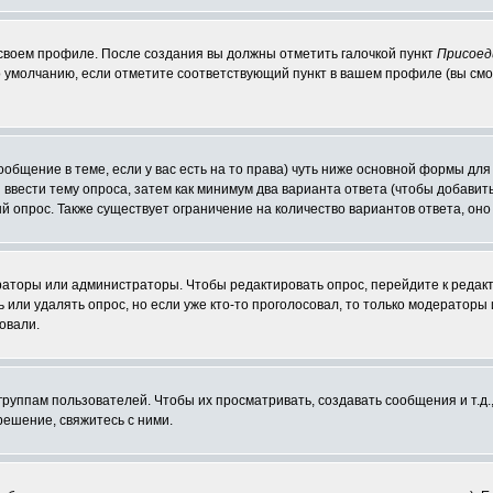
 своем профиле. После создания вы должны отметить галочкой пункт
Присоед
 умолчанию, если отметите соответствующий пункт в вашем профиле (вы смо
сообщение в теме, если у вас есть на то права) чуть ниже основной формы д
ы ввести тему опроса, затем как минимум два варианта ответа (чтобы добавит
й опрос. Также существует ограничение на количество вариантов ответа, он
ераторы или администраторы. Чтобы редактировать опрос, перейдите к редакт
ь или удалять опрос, но если уже кто-то проголосовал, то только модераторы
овали.
уппам пользователей. Чтобы их просматривать, создавать сообщения и т.д.
ешение, свяжитесь с ними.