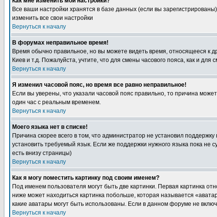
Как мне изменить мои настройки?
Все ваши настройки хранятся в базе данных (если вы зарегистрированы)
изменить все свои настройки
Вернуться к началу
В форумах неправильное время!
Время обычно правильное, но вы можете видеть время, относящееся к друг
Киев и т.д. Пожалуйста, учтите, что для смены часового пояса, как и д
Вернуться к началу
Я изменил часовой пояс, но время все равно неправильное!
Если вы уверены, что указали часовой пояс правильно, то причина може
один час с реальным временем.
Вернуться к началу
Моего языка нет в списке!
Причина скорее всего в том, что администратор не установил поддержку
установить требуемый язык. Если же поддержки нужного языка пока не 
есть внизу страницы)
Вернуться к началу
Как я могу поместить картинку под своим именем?
Под именем пользователя могут быть две картинки. Первая картинка отн
ниже может находиться картинка побольше, которая называется «аватара
какие аватары могут быть использованы. Если в данном форуме не вклю
Вернуться к началу