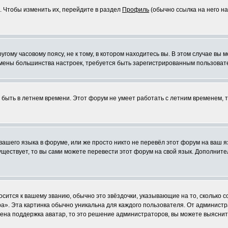
. Чтобы изменить их, перейдите в раздел
Профиль
(обычно ссылка на него на
ому часовому поясу, не к тому, в котором находитесь вы. В этом случае вы м
ля смены большинства настроек, требуется быть зарегистрированным пользоват
т быть в летнем времени. Этот форум не умеет работать с летним временем, 
 вашего языка в форуме, или же просто никто не перевёл этот форум на ваш 
существует, то вы сами можете перевести этот форум на свой язык. Дополни
осится к вашему званию, обычно это звёздочки, указывающие на то, сколько 
». Эта картинка обычно уникальна для каждого пользователя. От администрат
чена поддержка аватар, то это решение администраторов, вы можете выяснит