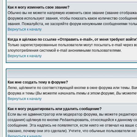
Как я могу изменить свое звание?
Обычно вы не можете напрямую изменить свое звание (звание отображае
форумов используют звания, чтобы показать какое количество сообще
звания. Пожалуйста, не засоряйте форум ненужными сообщениями только
Вернуться к началу
Когда я щёлкаю по ссылке «Отправить e-mail», от меня требуют войти
Только зарегистрированные пользователи могут посылать e-mail через 
злоупотребления системой e-mail анонимными пользователями.
Вернуться к началу
Как мне создать тему в форуме?
Легко, щёлкните по соответствующей кнопке в окне форума или темы. В
форума и темы (
Вы можете начинать темы в этом форуме, Вы можете 
Вернуться к началу
Как я могу редактировать или удалить сообщение?
Если вы не администратор или модератор форума, вы можете редактиров
создания) щёлкнув по кнопке
Редактировать
, относящейся к данному с
сообщение. Эта надпись не появляется, если никто не отвечал на ваше
сказано, почему они это сделали). Учтите, что обычные пользователи не 
Вернуться к началу