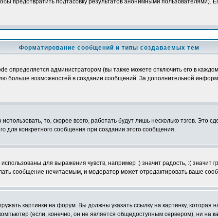
обы предотвратить подтасовку результатов анонимными пользователями). Если
Форматирование сообщений и типы создаваемых тем
e определяется администратором (вы также можете отключить его в каждом 
ователю больше возможностей в создании сообщений. За дополнительной инфо
использовать, то, скорее всего, работать будут лишь несколько тэгов. Это с
его для конкретного сообщения при создании этого сообщения.
использованы для выражения чувств, например :) значит радость, :( значит 
делать сообщение нечитаемым, и модератор может отредактировать ваше сооб
ружать картинки на форум. Вы должны указать ссылку на картинку, которая н
вой компьютер (если, конечно, он не является общедоступным сервером), ни на