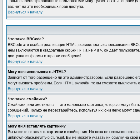
Только зарегистрированные пользователи могут участвовать в опросе (чт
вас нет на это необходимых прав доступа.
Вернуться к началу
Что такое BBCode?
BBCode это особая реализация HTML, возможность использования BBCod
нём заключаются в квадратные скобки [ и ], а не < и >, он даёт польз
доступна из формы отправки сообщений.
Вернуться к началу
Могу ли я использовать HTML?
Зависит от того разрешено ли это администратором. Если разрешено его 
могут вызвать проблемы. Если HTML включён, то вы сможете выключить 
Вернуться к началу
Что такое смайлики?
Смайлики, или эмотиконы — это маленькие картинки, которые могут быть 
сообщений. Только не перестарайтесь, используя их: они легко могут с
Вернуться к началу
Могу ли я вставлять картинки?
Вы можете вставлять картинки в сообщения. Но пока нет возможности заг
unknown-place.net/my-picture.gif. Вы не можете указать ни ссылку на с