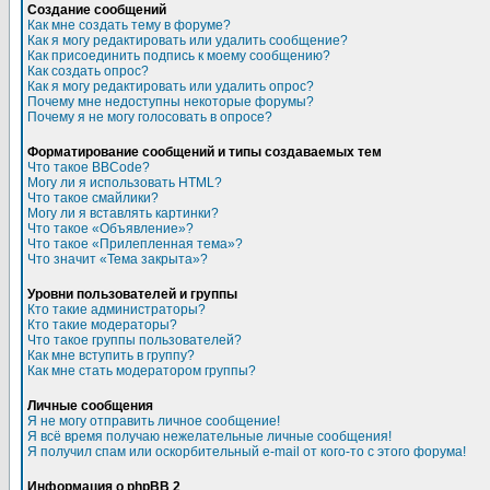
Создание сообщений
Как мне создать тему в форуме?
Как я могу редактировать или удалить сообщение?
Как присоединить подпись к моему сообщению?
Как создать опрос?
Как я могу редактировать или удалить опрос?
Почему мне недоступны некоторые форумы?
Почему я не могу голосовать в опросе?
Форматирование сообщений и типы создаваемых тем
Что такое BBCode?
Могу ли я использовать HTML?
Что такое смайлики?
Могу ли я вставлять картинки?
Что такое «Объявление»?
Что такое «Прилепленная тема»?
Что значит «Тема закрыта»?
Уровни пользователей и группы
Кто такие администраторы?
Кто такие модераторы?
Что такое группы пользователей?
Как мне вступить в группу?
Как мне стать модератором группы?
Личные сообщения
Я не могу отправить личное сообщение!
Я всё время получаю нежелательные личные сообщения!
Я получил спам или оскорбительный e-mail от кого-то с этого форума!
Информация о phpBB 2