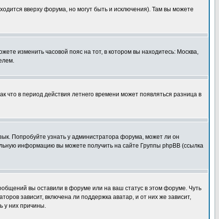
ходится вверху форума, но могут быть и исключения). Там вы можете
ожете изменить часовой пояс на тот, в котором вы находитесь: Москва,
елем.
так что в период действия летнего времени может появляться разница в
язык. Попробуйте узнать у администратора форума, может ли он
тельную информацию вы можете получить на сайте Группы phpBB (ссылка
сообщений вы оставили в форуме или на ваш статус в этом форуме. Чуть
оров зависит, включена ли поддержка аватар, и от них же зависит,
ь у них причины.