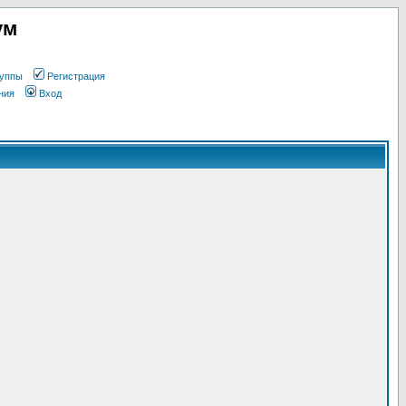
ум
уппы
Регистрация
ния
Вход