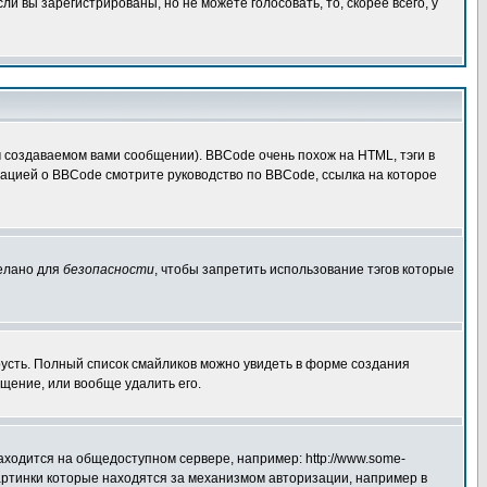
 вы зарегистрированы, но не можете голосовать, то, скорее всего, у
создаваемом вами сообщении). BBCode очень похож на HTML, тэги в
рмацией о BBCode смотрите руководство по BBCode, ссылка на которое
делано для
безопасности
, чтобы запретить использование тэгов которые
грусть. Полный список смайликов можно увидеть в форме создания
щение, или вообще удалить его.
аходится на общедоступном сервере, например: http://www.some-
 картинки которые находятся за механизмом авторизации, например в