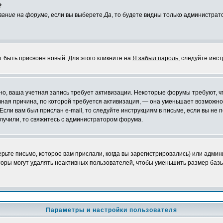
?
вание на форуме
, если вы выберете
Да
, то будете видны только администрат
т быть присвоен новый. Для этого кликните на
Я забыл пароль
, следуйте инс
ожно, ваша учетная запись требует активизации. Некоторые форумы требуют,
лавная причина, по которой требуется активизация, — она уменьшает возмож
Если вам был прислан e-mail, то следуйте инструкциям в письме, если вы не п
олучили, то свяжитесь с администратором форума.
ьте письмо, которое вам прислали, когда вы зарегистрировались) или админ
оры могут удалять неактивных пользователей, чтобы уменьшить размер базы
Параметры и настройки пользователя