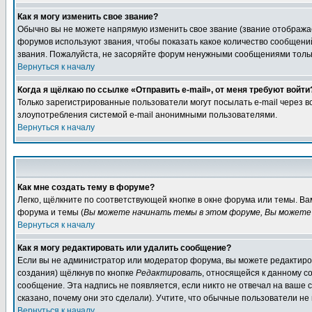
Как я могу изменить свое звание?
Обычно вы не можете напрямую изменить свое звание (звание отображае
форумов используют звания, чтобы показать какое количество сообще
звания. Пожалуйста, не засоряйте форум ненужными сообщениями только
Вернуться к началу
Когда я щёлкаю по ссылке «Отправить e-mail», от меня требуют войти
Только зарегистрированные пользователи могут посылать e-mail через 
злоупотребления системой e-mail анонимными пользователями.
Вернуться к началу
Как мне создать тему в форуме?
Легко, щёлкните по соответствующей кнопке в окне форума или темы. В
форума и темы (
Вы можете начинать темы в этом форуме, Вы можете 
Вернуться к началу
Как я могу редактировать или удалить сообщение?
Если вы не администратор или модератор форума, вы можете редактиров
создания) щёлкнув по кнопке
Редактировать
, относящейся к данному с
сообщение. Эта надпись не появляется, если никто не отвечал на ваше
сказано, почему они это сделали). Учтите, что обычные пользователи не 
Вернуться к началу