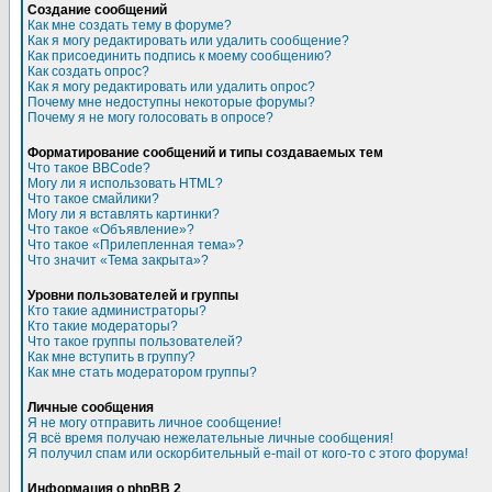
Создание сообщений
Как мне создать тему в форуме?
Как я могу редактировать или удалить сообщение?
Как присоединить подпись к моему сообщению?
Как создать опрос?
Как я могу редактировать или удалить опрос?
Почему мне недоступны некоторые форумы?
Почему я не могу голосовать в опросе?
Форматирование сообщений и типы создаваемых тем
Что такое BBCode?
Могу ли я использовать HTML?
Что такое смайлики?
Могу ли я вставлять картинки?
Что такое «Объявление»?
Что такое «Прилепленная тема»?
Что значит «Тема закрыта»?
Уровни пользователей и группы
Кто такие администраторы?
Кто такие модераторы?
Что такое группы пользователей?
Как мне вступить в группу?
Как мне стать модератором группы?
Личные сообщения
Я не могу отправить личное сообщение!
Я всё время получаю нежелательные личные сообщения!
Я получил спам или оскорбительный e-mail от кого-то с этого форума!
Информация о phpBB 2