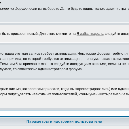
?
вание на форуме
, если вы выберете
Да
, то будете видны только администрат
т быть присвоен новый. Для этого кликните на
Я забыл пароль
, следуйте инс
ожно, ваша учетная запись требует активизации. Некоторые форумы требуют,
лавная причина, по которой требуется активизация, — она уменьшает возмож
Если вам был прислан e-mail, то следуйте инструкциям в письме, если вы не п
олучили, то свяжитесь с администратором форума.
ьте письмо, которое вам прислали, когда вы зарегистрировались) или админ
оры могут удалять неактивных пользователей, чтобы уменьшить размер базы
Параметры и настройки пользователя