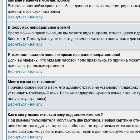
Как мне изменить мои настройки?
Все ваши настройки хранятся в базе данных (если вы зарегистрированы)
изменить все свои настройки
Вернуться к началу
В форумах неправильное время!
Время обычно правильное, но вы можете видеть время, относящееся к друг
Киев и т.д. Пожалуйста, учтите, что для смены часового пояса, как и д
Вернуться к началу
Я изменил часовой пояс, но время все равно неправильное!
Если вы уверены, что указали часовой пояс правильно, то причина може
один час с реальным временем.
Вернуться к началу
Моего языка нет в списке!
Причина скорее всего в том, что администратор не установил поддержку
установить требуемый язык. Если же поддержки нужного языка пока не 
есть внизу страницы)
Вернуться к началу
Как я могу поместить картинку под своим именем?
Под именем пользователя могут быть две картинки. Первая картинка отн
ниже может находиться картинка побольше, которая называется «аватара
какие аватары могут быть использованы. Если в данном форуме не вклю
Вернуться к началу