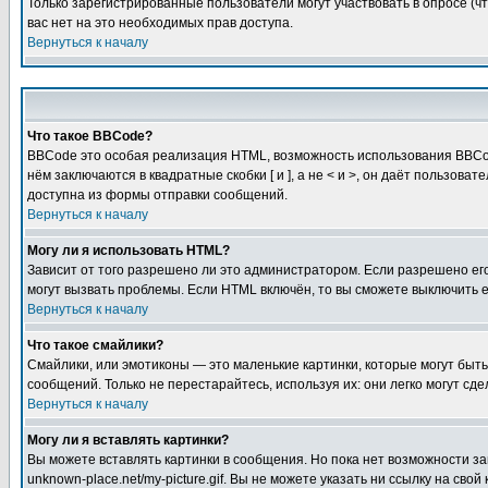
Только зарегистрированные пользователи могут участвовать в опросе (чт
вас нет на это необходимых прав доступа.
Вернуться к началу
Что такое BBCode?
BBCode это особая реализация HTML, возможность использования BBCod
нём заключаются в квадратные скобки [ и ], а не < и >, он даёт польз
доступна из формы отправки сообщений.
Вернуться к началу
Могу ли я использовать HTML?
Зависит от того разрешено ли это администратором. Если разрешено его 
могут вызвать проблемы. Если HTML включён, то вы сможете выключить 
Вернуться к началу
Что такое смайлики?
Смайлики, или эмотиконы — это маленькие картинки, которые могут быть 
сообщений. Только не перестарайтесь, используя их: они легко могут с
Вернуться к началу
Могу ли я вставлять картинки?
Вы можете вставлять картинки в сообщения. Но пока нет возможности заг
unknown-place.net/my-picture.gif. Вы не можете указать ни ссылку на с