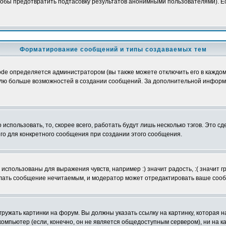
обы предотвратить подтасовку результатов анонимными пользователями). Если
Форматирование сообщений и типы создаваемых тем
e определяется администратором (вы также можете отключить его в каждом 
ователю больше возможностей в создании сообщений. За дополнительной инфо
использовать, то, скорее всего, работать будут лишь несколько тэгов. Это с
его для конкретного сообщения при создании этого сообщения.
использованы для выражения чувств, например :) значит радость, :( значит 
делать сообщение нечитаемым, и модератор может отредактировать ваше сооб
ружать картинки на форум. Вы должны указать ссылку на картинку, которая н
вой компьютер (если, конечно, он не является общедоступным сервером), ни на