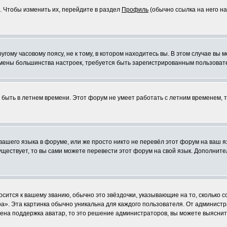
. Чтобы изменить их, перейдите в раздел
Профиль
(обычно ссылка на него на
ому часовому поясу, не к тому, в котором находитесь вы. В этом случае вы м
ля смены большинства настроек, требуется быть зарегистрированным пользоват
т быть в летнем времени. Этот форум не умеет работать с летним временем, 
 вашего языка в форуме, или же просто никто не перевёл этот форум на ваш 
существует, то вы сами можете перевести этот форум на свой язык. Дополни
осится к вашему званию, обычно это звёздочки, указывающие на то, сколько 
». Эта картинка обычно уникальна для каждого пользователя. От администрат
чена поддержка аватар, то это решение администраторов, вы можете выяснит