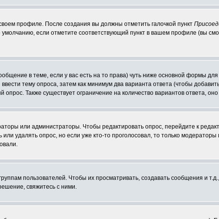
 своем профиле. После создания вы должны отметить галочкой пункт
Присоед
 умолчанию, если отметите соответствующий пункт в вашем профиле (вы смо
сообщение в теме, если у вас есть на то права) чуть ниже основной формы д
ы ввести тему опроса, затем как минимум два варианта ответа (чтобы добавит
й опрос. Также существует ограничение на количество вариантов ответа, он
ераторы или администраторы. Чтобы редактировать опрос, перейдите к редакт
ь или удалять опрос, но если уже кто-то проголосовал, то только модераторы
овали.
уппам пользователей. Чтобы их просматривать, создавать сообщения и т.д.
ешение, свяжитесь с ними.