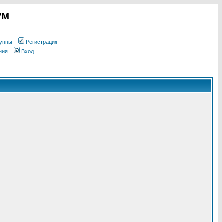
ум
уппы
Регистрация
ния
Вход