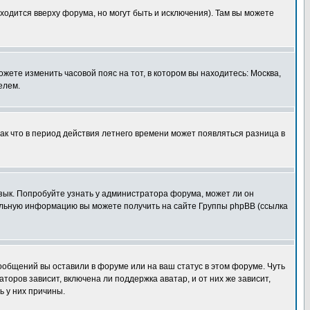
ходится вверху форума, но могут быть и исключения). Там вы можете
ожете изменить часовой пояс на тот, в котором вы находитесь: Москва,
елем.
так что в период действия летнего времени может появляться разница в
язык. Попробуйте узнать у администратора форума, может ли он
тельную информацию вы можете получить на сайте Группы phpBB (ссылка
сообщений вы оставили в форуме или на ваш статус в этом форуме. Чуть
оров зависит, включена ли поддержка аватар, и от них же зависит,
ь у них причины.