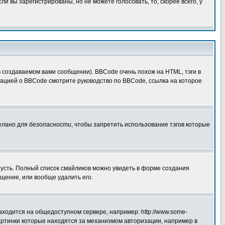
 вы зарегистрированы, но не можете голосовать, то, скорее всего, у
создаваемом вами сообщении). BBCode очень похож на HTML, тэги в
рмацией о BBCode смотрите руководство по BBCode, ссылка на которое
делано для
безопасности
, чтобы запретить использование тэгов которые
грусть. Полный список смайликов можно увидеть в форме создания
щение, или вообще удалить его.
аходится на общедоступном сервере, например: http://www.some-
 картинки которые находятся за механизмом авторизации, например в