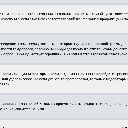
 своем профиле. После создания вы должны отметить галочкой пункт
Присоед
 умолчанию, если отметите соответствующий пункт в вашем профиле (вы смо
сообщение в теме, если у вас есть на то права) чуть ниже основной формы д
ы ввести тему опроса, затем как минимум два варианта ответа (чтобы добавит
й опрос. Также существует ограничение на количество вариантов ответа, он
ераторы или администраторы. Чтобы редактировать опрос, перейдите к редакт
ь или удалять опрос, но если уже кто-то проголосовал, то только модераторы
овали.
уппам пользователей. Чтобы их просматривать, создавать сообщения и т.д.
ешение, свяжитесь с ними.