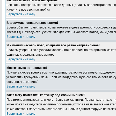
Как мне изменить мои настройки?
Все ваши настройки хранятся в базе данных (если вы зарегистрированы)
изменить все свои настройки
Вернуться к началу
В форумах неправильное время!
Время обычно правильное, но вы можете видеть время, относящееся к друг
Киев и т.д. Пожалуйста, учтите, что для смены часового пояса, как и д
Вернуться к началу
Я изменил часовой пояс, но время все равно неправильное!
Если вы уверены, что указали часовой пояс правильно, то причина може
один час с реальным временем.
Вернуться к началу
Моего языка нет в списке!
Причина скорее всего в том, что администратор не установил поддержку
установить требуемый язык. Если же поддержки нужного языка пока не 
есть внизу страницы)
Вернуться к началу
Как я могу поместить картинку под своим именем?
Под именем пользователя могут быть две картинки. Первая картинка отн
ниже может находиться картинка побольше, которая называется «аватара
какие аватары могут быть использованы. Если в данном форуме не вклю
Вернуться к началу