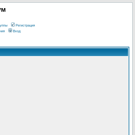
ум
уппы
Регистрация
ния
Вход