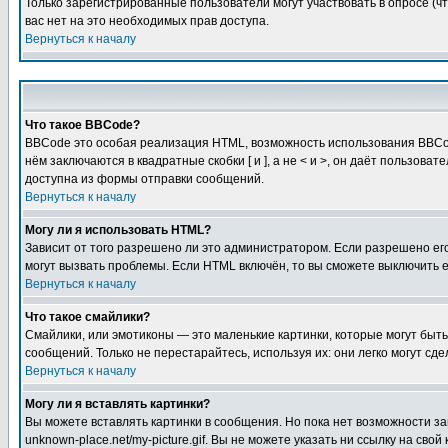
Только зарегистрированные пользователи могут участвовать в опросе (чт
вас нет на это необходимых прав доступа.
Вернуться к началу
Что такое BBCode?
BBCode это особая реализация HTML, возможность использования BBCod
нём заключаются в квадратные скобки [ и ], а не < и >, он даёт польз
доступна из формы отправки сообщений.
Вернуться к началу
Могу ли я использовать HTML?
Зависит от того разрешено ли это администратором. Если разрешено его 
могут вызвать проблемы. Если HTML включён, то вы сможете выключить 
Вернуться к началу
Что такое смайлики?
Смайлики, или эмотиконы — это маленькие картинки, которые могут быть 
сообщений. Только не перестарайтесь, используя их: они легко могут с
Вернуться к началу
Могу ли я вставлять картинки?
Вы можете вставлять картинки в сообщения. Но пока нет возможности заг
unknown-place.net/my-picture.gif. Вы не можете указать ни ссылку на с