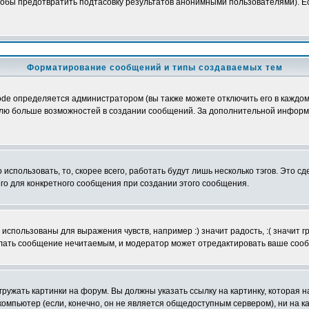
обы предотвратить подтасовку результатов анонимными пользователями). Если
Форматирование сообщений и типы создаваемых тем
e определяется администратором (вы также можете отключить его в каждом 
ователю больше возможностей в создании сообщений. За дополнительной инфо
использовать, то, скорее всего, работать будут лишь несколько тэгов. Это с
его для конкретного сообщения при создании этого сообщения.
использованы для выражения чувств, например :) значит радость, :( значит 
делать сообщение нечитаемым, и модератор может отредактировать ваше сооб
ружать картинки на форум. Вы должны указать ссылку на картинку, которая н
вой компьютер (если, конечно, он не является общедоступным сервером), ни на