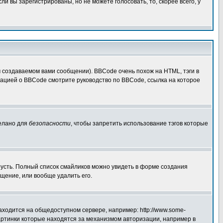
 вы зарегистрированы, но не можете голосовать, то, скорее всего, у
создаваемом вами сообщении). BBCode очень похож на HTML, тэги в
рмацией о BBCode смотрите руководство по BBCode, ссылка на которое
делано для
безопасности
, чтобы запретить использование тэгов которые
грусть. Полный список смайликов можно увидеть в форме создания
щение, или вообще удалить его.
аходится на общедоступном сервере, например: http://www.some-
 картинки которые находятся за механизмом авторизации, например в