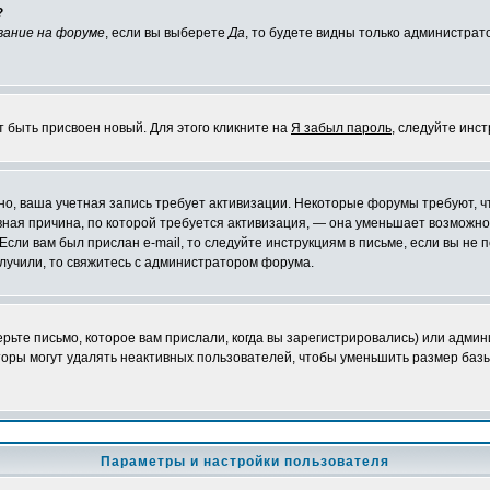
?
вание на форуме
, если вы выберете
Да
, то будете видны только администрат
т быть присвоен новый. Для этого кликните на
Я забыл пароль
, следуйте инс
ожно, ваша учетная запись требует активизации. Некоторые форумы требуют,
лавная причина, по которой требуется активизация, — она уменьшает возмож
Если вам был прислан e-mail, то следуйте инструкциям в письме, если вы не п
олучили, то свяжитесь с администратором форума.
ьте письмо, которое вам прислали, когда вы зарегистрировались) или админ
оры могут удалять неактивных пользователей, чтобы уменьшить размер базы
Параметры и настройки пользователя