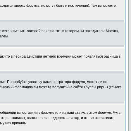
ходится вверху форума, но могут быть и исключения). Там вы можете
ожете изменить часовой пояс на тот, в котором вы находитесь: Москва,
елем.
так что в период действия летнего времени может появляться разница в
язык. Попробуйте узнать у администратора форума, может ли он
тельную информацию вы можете получить на сайте Группы phpBB (ссылка
сообщений вы оставили в форуме или на ваш статус в этом форуме. Чуть
оров зависит, включена ли поддержка аватар, и от них же зависит,
ь у них причины.