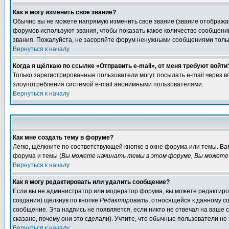
Как я могу изменить свое звание?
Обычно вы не можете напрямую изменить свое звание (звание отображае
форумов используют звания, чтобы показать какое количество сообще
звания. Пожалуйста, не засоряйте форум ненужными сообщениями только
Вернуться к началу
Когда я щёлкаю по ссылке «Отправить e-mail», от меня требуют войти
Только зарегистрированные пользователи могут посылать e-mail через 
злоупотребления системой e-mail анонимными пользователями.
Вернуться к началу
Как мне создать тему в форуме?
Легко, щёлкните по соответствующей кнопке в окне форума или темы. В
форума и темы (
Вы можете начинать темы в этом форуме, Вы можете 
Вернуться к началу
Как я могу редактировать или удалить сообщение?
Если вы не администратор или модератор форума, вы можете редактиров
создания) щёлкнув по кнопке
Редактировать
, относящейся к данному с
сообщение. Эта надпись не появляется, если никто не отвечал на ваше
сказано, почему они это сделали). Учтите, что обычные пользователи не 
Вернуться к началу