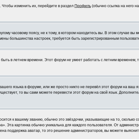
. Чтобы изменить их, перейдите в раздел
Профиль
(обычно ссылка на него на
ому часовому поясу, не к тому, в котором находитесь вы. В этом случае вы м
ля смены большинства настроек, требуется быть зарегистрированным пользоват
т быть в летнем времени. Этот форум не умеет работать с летним временем, 
 вашего языка в форуме, или же просто никто не перевёл этот форум на ваш 
существует, то вы сами можете перевести этот форум на свой язык. Дополни
осится к вашему званию, обычно это звёздочки, указывающие на то, сколько 
». Эта картинка обычно уникальна для каждого пользователя. От администрат
чена поддержка аватар, то это решение администраторов, вы можете выяснит