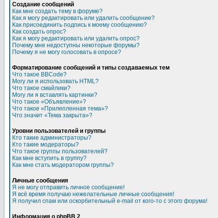
Создание сообщений
Как мне создать тему в форуме?
Как я могу редактировать или удалить сообщение?
Как присоединить подпись к моему сообщению?
Как создать опрос?
Как я могу редактировать или удалить опрос?
Почему мне недоступны некоторые форумы?
Почему я не могу голосовать в опросе?
Форматирование сообщений и типы создаваемых тем
Что такое BBCode?
Могу ли я использовать HTML?
Что такое смайлики?
Могу ли я вставлять картинки?
Что такое «Объявление»?
Что такое «Прилепленная тема»?
Что значит «Тема закрыта»?
Уровни пользователей и группы
Кто такие администраторы?
Кто такие модераторы?
Что такое группы пользователей?
Как мне вступить в группу?
Как мне стать модератором группы?
Личные сообщения
Я не могу отправить личное сообщение!
Я всё время получаю нежелательные личные сообщения!
Я получил спам или оскорбительный e-mail от кого-то с этого форума!
Информация о phpBB 2