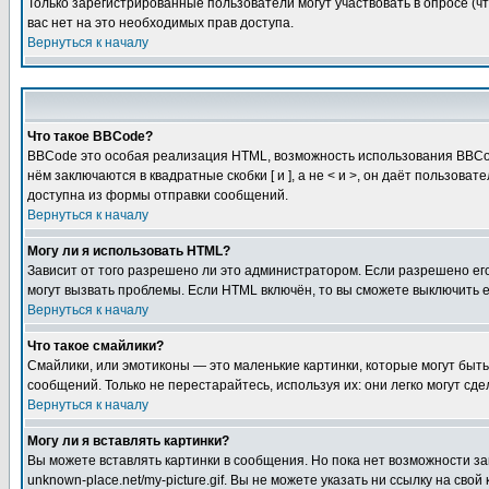
Только зарегистрированные пользователи могут участвовать в опросе (чт
вас нет на это необходимых прав доступа.
Вернуться к началу
Что такое BBCode?
BBCode это особая реализация HTML, возможность использования BBCod
нём заключаются в квадратные скобки [ и ], а не < и >, он даёт польз
доступна из формы отправки сообщений.
Вернуться к началу
Могу ли я использовать HTML?
Зависит от того разрешено ли это администратором. Если разрешено его 
могут вызвать проблемы. Если HTML включён, то вы сможете выключить 
Вернуться к началу
Что такое смайлики?
Смайлики, или эмотиконы — это маленькие картинки, которые могут быть 
сообщений. Только не перестарайтесь, используя их: они легко могут с
Вернуться к началу
Могу ли я вставлять картинки?
Вы можете вставлять картинки в сообщения. Но пока нет возможности заг
unknown-place.net/my-picture.gif. Вы не можете указать ни ссылку на с