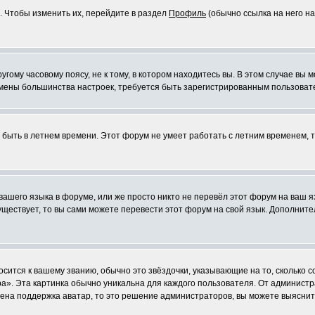
. Чтобы изменить их, перейдите в раздел
Профиль
(обычно ссылка на него на
ому часовому поясу, не к тому, в котором находитесь вы. В этом случае вы м
ля смены большинства настроек, требуется быть зарегистрированным пользоват
т быть в летнем времени. Этот форум не умеет работать с летним временем, 
 вашего языка в форуме, или же просто никто не перевёл этот форум на ваш 
существует, то вы сами можете перевести этот форум на свой язык. Дополни
осится к вашему званию, обычно это звёздочки, указывающие на то, сколько 
». Эта картинка обычно уникальна для каждого пользователя. От администрат
чена поддержка аватар, то это решение администраторов, вы можете выяснит