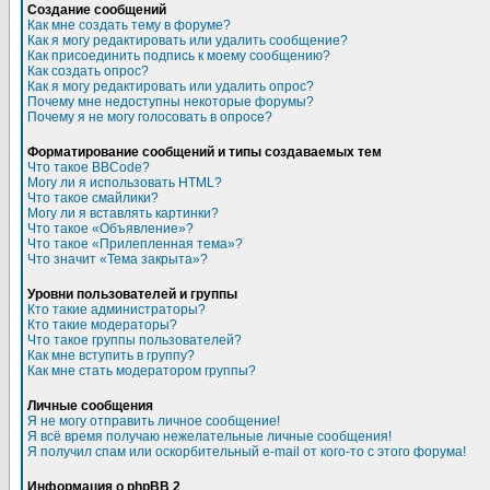
Создание сообщений
Как мне создать тему в форуме?
Как я могу редактировать или удалить сообщение?
Как присоединить подпись к моему сообщению?
Как создать опрос?
Как я могу редактировать или удалить опрос?
Почему мне недоступны некоторые форумы?
Почему я не могу голосовать в опросе?
Форматирование сообщений и типы создаваемых тем
Что такое BBCode?
Могу ли я использовать HTML?
Что такое смайлики?
Могу ли я вставлять картинки?
Что такое «Объявление»?
Что такое «Прилепленная тема»?
Что значит «Тема закрыта»?
Уровни пользователей и группы
Кто такие администраторы?
Кто такие модераторы?
Что такое группы пользователей?
Как мне вступить в группу?
Как мне стать модератором группы?
Личные сообщения
Я не могу отправить личное сообщение!
Я всё время получаю нежелательные личные сообщения!
Я получил спам или оскорбительный e-mail от кого-то с этого форума!
Информация о phpBB 2