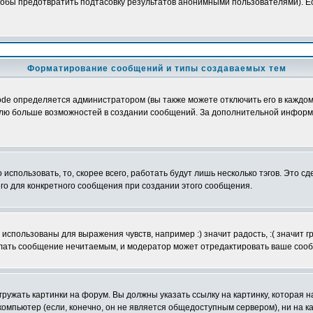
обы предотвратить подтасовку результатов анонимными пользователями). Если
Форматирование сообщений и типы создаваемых тем
e определяется администратором (вы также можете отключить его в каждом 
ователю больше возможностей в создании сообщений. За дополнительной инфо
использовать, то, скорее всего, работать будут лишь несколько тэгов. Это с
его для конкретного сообщения при создании этого сообщения.
использованы для выражения чувств, например :) значит радость, :( значит 
делать сообщение нечитаемым, и модератор может отредактировать ваше сооб
ружать картинки на форум. Вы должны указать ссылку на картинку, которая н
вой компьютер (если, конечно, он не является общедоступным сервером), ни на