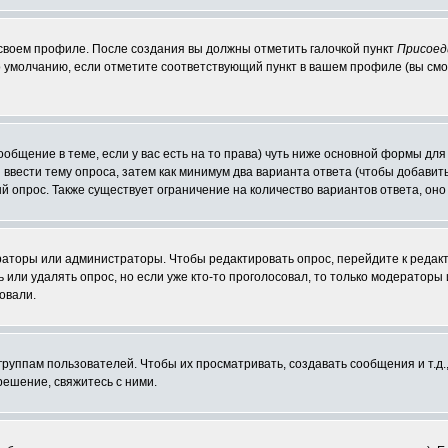
 своем профиле. После создания вы должны отметить галочкой пункт
Присоед
 умолчанию, если отметите соответствующий пункт в вашем профиле (вы смо
сообщение в теме, если у вас есть на то права) чуть ниже основной формы д
ы ввести тему опроса, затем как минимум два варианта ответа (чтобы добавит
й опрос. Также существует ограничение на количество вариантов ответа, он
ераторы или администраторы. Чтобы редактировать опрос, перейдите к редакт
ь или удалять опрос, но если уже кто-то проголосовал, то только модераторы
овали.
уппам пользователей. Чтобы их просматривать, создавать сообщения и т.д.
ешение, свяжитесь с ними.