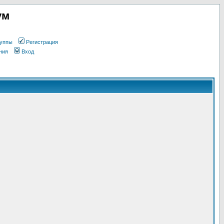
ум
уппы
Регистрация
ния
Вход