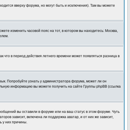
ходится вверху форума, но могут быть и исключения). Там вы можете
ожете изменить часовой пояс на тот, в котором вы находитесь: Москва,
елем.
так что в период действия летнего времени может появляться разница в
язык. Попробуйте узнать у администратора форума, может ли он
тельную информацию вы можете получить на сайте Группы phpBB (ссылка
сообщений вы оставили в форуме или на ваш статус в этом форуме. Чуть
оров зависит, включена ли поддержка аватар, и от них же зависит,
ь у них причины.