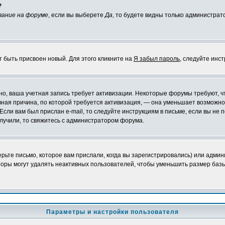
?
вание на форуме
, если вы выберете
Да
, то будете видны только администрат
т быть присвоен новый. Для этого кликните на
Я забыл пароль
, следуйте инс
ожно, ваша учетная запись требует активизации. Некоторые форумы требуют,
лавная причина, по которой требуется активизация, — она уменьшает возмож
Если вам был прислан e-mail, то следуйте инструкциям в письме, если вы не п
олучили, то свяжитесь с администратором форума.
ьте письмо, которое вам прислали, когда вы зарегистрировались) или админ
оры могут удалять неактивных пользователей, чтобы уменьшить размер базы
Параметры и настройки пользователя