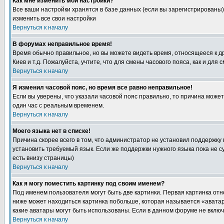
Как мне изменить мои настройки?
Все ваши настройки хранятся в базе данных (если вы зарегистрированы)
изменить все свои настройки
Вернуться к началу
В форумах неправильное время!
Время обычно правильное, но вы можете видеть время, относящееся к друг
Киев и т.д. Пожалуйста, учтите, что для смены часового пояса, как и д
Вернуться к началу
Я изменил часовой пояс, но время все равно неправильное!
Если вы уверены, что указали часовой пояс правильно, то причина може
один час с реальным временем.
Вернуться к началу
Моего языка нет в списке!
Причина скорее всего в том, что администратор не установил поддержку
установить требуемый язык. Если же поддержки нужного языка пока не 
есть внизу страницы)
Вернуться к началу
Как я могу поместить картинку под своим именем?
Под именем пользователя могут быть две картинки. Первая картинка отн
ниже может находиться картинка побольше, которая называется «аватара
какие аватары могут быть использованы. Если в данном форуме не вклю
Вернуться к началу