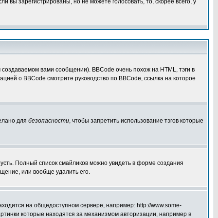
 вы зарегистрированы, но не можете голосовать, то, скорее всего, у
создаваемом вами сообщении). BBCode очень похож на HTML, тэги в
рмацией о BBCode смотрите руководство по BBCode, ссылка на которое
делано для
безопасности
, чтобы запретить использование тэгов которые
грусть. Полный список смайликов можно увидеть в форме создания
щение, или вообще удалить его.
аходится на общедоступном сервере, например: http://www.some-
 картинки которые находятся за механизмом авторизации, например в