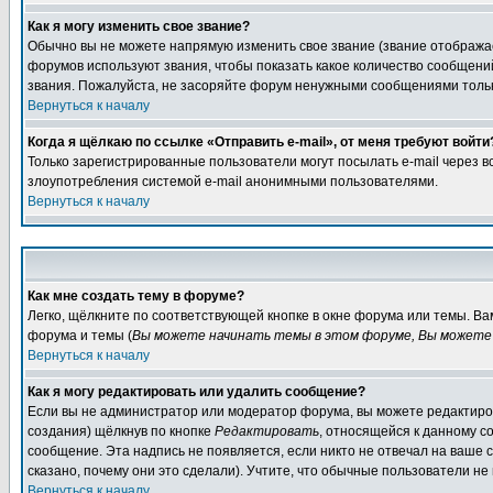
Как я могу изменить свое звание?
Обычно вы не можете напрямую изменить свое звание (звание отображае
форумов используют звания, чтобы показать какое количество сообще
звания. Пожалуйста, не засоряйте форум ненужными сообщениями только
Вернуться к началу
Когда я щёлкаю по ссылке «Отправить e-mail», от меня требуют войти
Только зарегистрированные пользователи могут посылать e-mail через 
злоупотребления системой e-mail анонимными пользователями.
Вернуться к началу
Как мне создать тему в форуме?
Легко, щёлкните по соответствующей кнопке в окне форума или темы. В
форума и темы (
Вы можете начинать темы в этом форуме, Вы можете 
Вернуться к началу
Как я могу редактировать или удалить сообщение?
Если вы не администратор или модератор форума, вы можете редактиров
создания) щёлкнув по кнопке
Редактировать
, относящейся к данному с
сообщение. Эта надпись не появляется, если никто не отвечал на ваше
сказано, почему они это сделали). Учтите, что обычные пользователи не 
Вернуться к началу