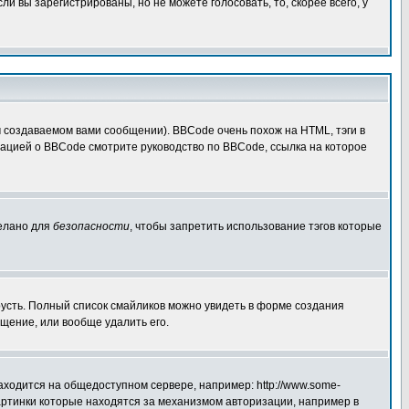
 вы зарегистрированы, но не можете голосовать, то, скорее всего, у
создаваемом вами сообщении). BBCode очень похож на HTML, тэги в
рмацией о BBCode смотрите руководство по BBCode, ссылка на которое
делано для
безопасности
, чтобы запретить использование тэгов которые
грусть. Полный список смайликов можно увидеть в форме создания
щение, или вообще удалить его.
аходится на общедоступном сервере, например: http://www.some-
 картинки которые находятся за механизмом авторизации, например в