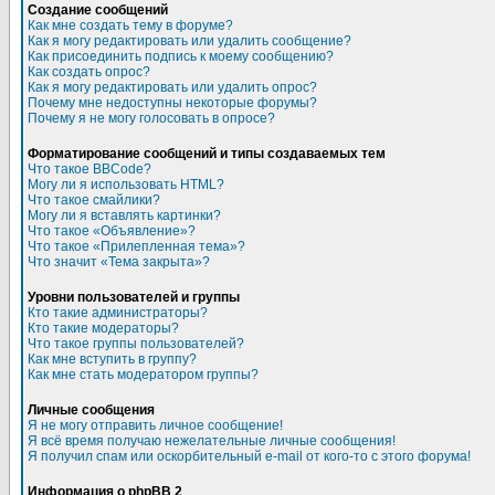
Создание сообщений
Как мне создать тему в форуме?
Как я могу редактировать или удалить сообщение?
Как присоединить подпись к моему сообщению?
Как создать опрос?
Как я могу редактировать или удалить опрос?
Почему мне недоступны некоторые форумы?
Почему я не могу голосовать в опросе?
Форматирование сообщений и типы создаваемых тем
Что такое BBCode?
Могу ли я использовать HTML?
Что такое смайлики?
Могу ли я вставлять картинки?
Что такое «Объявление»?
Что такое «Прилепленная тема»?
Что значит «Тема закрыта»?
Уровни пользователей и группы
Кто такие администраторы?
Кто такие модераторы?
Что такое группы пользователей?
Как мне вступить в группу?
Как мне стать модератором группы?
Личные сообщения
Я не могу отправить личное сообщение!
Я всё время получаю нежелательные личные сообщения!
Я получил спам или оскорбительный e-mail от кого-то с этого форума!
Информация о phpBB 2