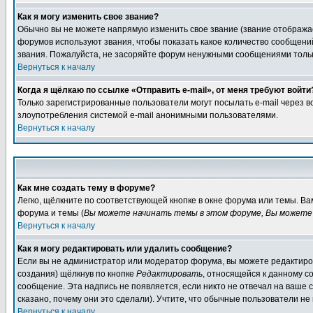
Как я могу изменить свое звание?
Обычно вы не можете напрямую изменить свое звание (звание отображае
форумов используют звания, чтобы показать какое количество сообще
звания. Пожалуйста, не засоряйте форум ненужными сообщениями только
Вернуться к началу
Когда я щёлкаю по ссылке «Отправить e-mail», от меня требуют войти
Только зарегистрированные пользователи могут посылать e-mail через 
злоупотребления системой e-mail анонимными пользователями.
Вернуться к началу
Как мне создать тему в форуме?
Легко, щёлкните по соответствующей кнопке в окне форума или темы. В
форума и темы (
Вы можете начинать темы в этом форуме, Вы можете 
Вернуться к началу
Как я могу редактировать или удалить сообщение?
Если вы не администратор или модератор форума, вы можете редактиров
создания) щёлкнув по кнопке
Редактировать
, относящейся к данному с
сообщение. Эта надпись не появляется, если никто не отвечал на ваше
сказано, почему они это сделали). Учтите, что обычные пользователи не 
Вернуться к началу