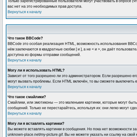
Только зарегистрированные пользователи могут участвовать в опросе (чт
вас нет на это необходимых прав доступа.
Вернуться к началу
Что такое BBCode?
BBCode это особая реализация HTML, возможность использования BBCod
нём заключаются в квадратные скобки [ и ], а не < и >, он даёт польз
доступна из формы отправки сообщений.
Вернуться к началу
Могу ли я использовать HTML?
Зависит от того разрешено ли это администратором. Если разрешено его 
могут вызвать проблемы. Если HTML включён, то вы сможете выключить 
Вернуться к началу
Что такое смайлики?
Смайлики, или эмотиконы — это маленькие картинки, которые могут быть 
сообщений. Только не перестарайтесь, используя их: они легко могут с
Вернуться к началу
Могу ли я вставлять картинки?
Вы можете вставлять картинки в сообщения. Но пока нет возможности заг
unknown-place.net/my-picture.gif. Вы не можете указать ни ссылку на с