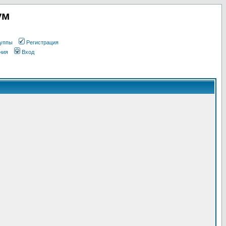
ум
уппы
Регистрация
ния
Вход