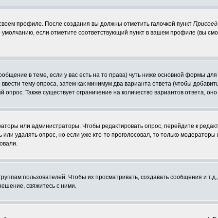
 своем профиле. После создания вы должны отметить галочкой пункт
Присоед
 умолчанию, если отметите соответствующий пункт в вашем профиле (вы смо
сообщение в теме, если у вас есть на то права) чуть ниже основной формы д
ы ввести тему опроса, затем как минимум два варианта ответа (чтобы добавит
й опрос. Также существует ограничение на количество вариантов ответа, он
ераторы или администраторы. Чтобы редактировать опрос, перейдите к редакт
ь или удалять опрос, но если уже кто-то проголосовал, то только модераторы
овали.
уппам пользователей. Чтобы их просматривать, создавать сообщения и т.д.
ешение, свяжитесь с ними.