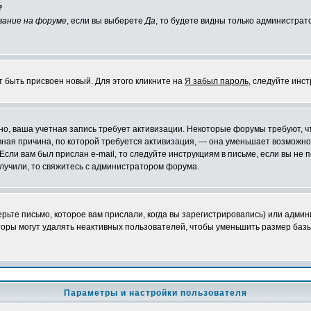
?
вание на форуме
, если вы выберете
Да
, то будете видны только администрат
т быть присвоен новый. Для этого кликните на
Я забыл пароль
, следуйте инс
ожно, ваша учетная запись требует активизации. Некоторые форумы требуют,
лавная причина, по которой требуется активизация, — она уменьшает возмож
Если вам был прислан e-mail, то следуйте инструкциям в письме, если вы не п
олучили, то свяжитесь с администратором форума.
ьте письмо, которое вам прислали, когда вы зарегистрировались) или админ
оры могут удалять неактивных пользователей, чтобы уменьшить размер базы
Параметры и настройки пользователя