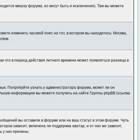
ходится вверху форума, но могут быть и исключения). Там вы можете
ожете изменить часовой пояс на тот, в котором вы находитесь: Москва,
елем.
так что в период действия летнего времени может появляться разница в
язык. Попробуйте узнать у администратора форума, может ли он
тельную информацию вы можете получить на сайте Группы phpBB (ссылка
сообщений вы оставили в форуме или на ваш статус в этом форуме. Чуть
оров зависит, включена ли поддержка аватар, и от них же зависит,
ь у них причины.