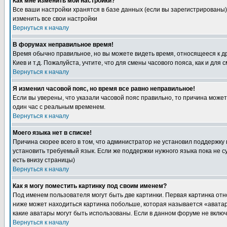
Как мне изменить мои настройки?
Все ваши настройки хранятся в базе данных (если вы зарегистрированы)
изменить все свои настройки
Вернуться к началу
В форумах неправильное время!
Время обычно правильное, но вы можете видеть время, относящееся к друг
Киев и т.д. Пожалуйста, учтите, что для смены часового пояса, как и д
Вернуться к началу
Я изменил часовой пояс, но время все равно неправильное!
Если вы уверены, что указали часовой пояс правильно, то причина може
один час с реальным временем.
Вернуться к началу
Моего языка нет в списке!
Причина скорее всего в том, что администратор не установил поддержку
установить требуемый язык. Если же поддержки нужного языка пока не 
есть внизу страницы)
Вернуться к началу
Как я могу поместить картинку под своим именем?
Под именем пользователя могут быть две картинки. Первая картинка отн
ниже может находиться картинка побольше, которая называется «аватара
какие аватары могут быть использованы. Если в данном форуме не вклю
Вернуться к началу