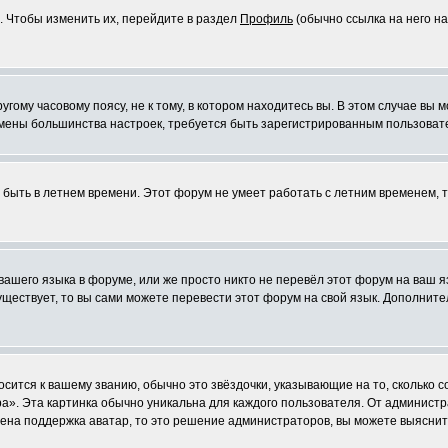
. Чтобы изменить их, перейдите в раздел
Профиль
(обычно ссылка на него на
ому часовому поясу, не к тому, в котором находитесь вы. В этом случае вы м
ля смены большинства настроек, требуется быть зарегистрированным пользоват
т быть в летнем времени. Этот форум не умеет работать с летним временем, 
 вашего языка в форуме, или же просто никто не перевёл этот форум на ваш 
существует, то вы сами можете перевести этот форум на свой язык. Дополни
осится к вашему званию, обычно это звёздочки, указывающие на то, сколько 
». Эта картинка обычно уникальна для каждого пользователя. От администрат
чена поддержка аватар, то это решение администраторов, вы можете выяснит