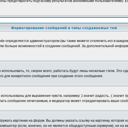
обы предотвратить подтасовку результатов анонимными пользователями). Если
Форматирование сообщений и типы создаваемых тем
e определяется администратором (вы также можете отключить его в каждом 
ователю больше возможностей в создании сообщений. За дополнительной инфо
использовать, то, скорее всего, работать будут лишь несколько тэгов. Это с
его для конкретного сообщения при создании этого сообщения.
использованы для выражения чувств, например :) значит радость, :( значит 
делать сообщение нечитаемым, и модератор может отредактировать ваше сооб
ружать картинки на форум. Вы должны указать ссылку на картинку, которая н
вой компьютер (если, конечно, он не является общедоступным сервером), ни на